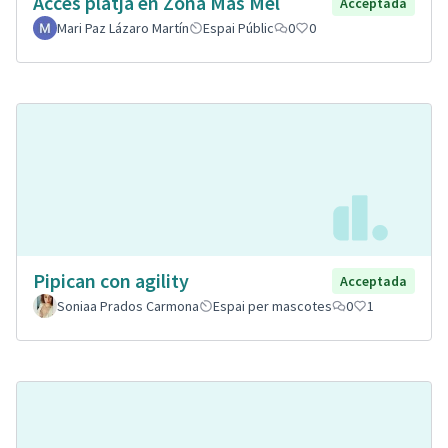
Accés platja en Zona Mas Mel
Acceptada
Mari Paz Lázaro Martín
Espai Públic
0
0
Pipican con agility
Acceptada
Soniaa Prados Carmona
Espai per mascotes
0
1