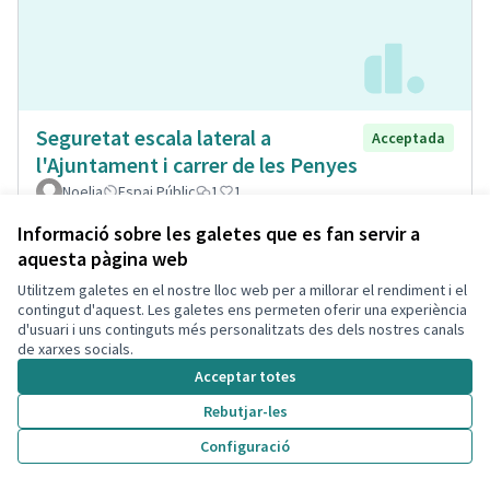
Seguretat escala lateral a
Acceptada
l'Ajuntament i carrer de les Penyes
Noelia
Espai Públic
1
1
Informació sobre les galetes que es fan servir a
aquesta pàgina web
Utilitzem galetes en el nostre lloc web per a millorar el rendiment i el
contingut d'aquest. Les galetes ens permeten oferir una experiència
d'usuari i uns continguts més personalitzats des dels nostres canals
de xarxes socials.
Acceptar totes
Rebutjar-les
Configuració
Museïtzació casa passatge Sant
Acceptada