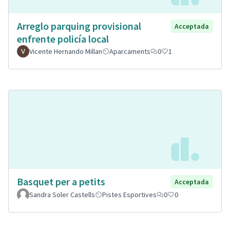
Arreglo parquing provisional
Acceptada
enfrente policía local
Vicente Hernando Millan
Aparcaments
0
1
Basquet per a petits
Acceptada
Sandra Soler Castells
Pistes Esportives
0
0