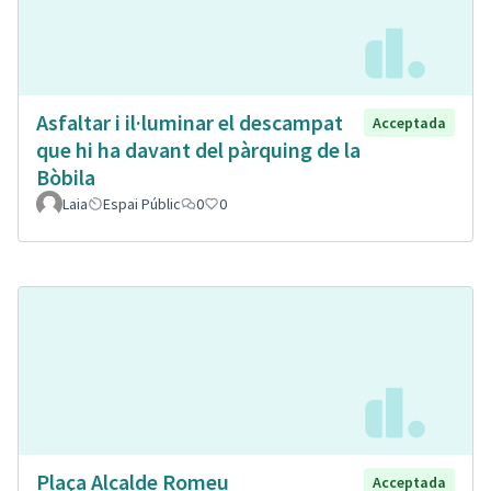
Asfaltar i il·luminar el descampat
Acceptada
que hi ha davant del pàrquing de la
Bòbila
Laia
Espai Públic
0
0
Plaça Alcalde Romeu
Acceptada