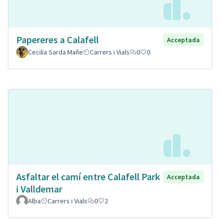
Papereres a Calafell
Acceptada
Cecilia Sarda Mañe
Carrers i Vials
0
0
Asfaltar el camí entre Calafell Park
Acceptada
i Valldemar
Alba
Carrers i Vials
0
2