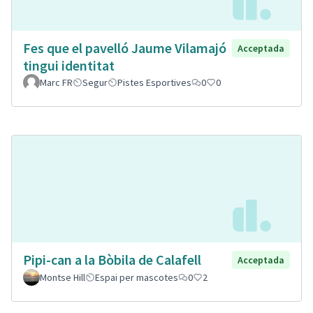
Fes que el pavelló Jaume Vilamajó
Acceptada
tingui identitat
Marc FR
Segur
Pistes Esportives
0
0
Pipi-can a la Bòbila de Calafell
Acceptada
Montse Hill
Espai per mascotes
0
2