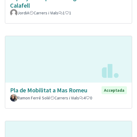
Calafell
JordiA
Carrers i Vials
1
1
Pla de Mobilitat a Mas Romeu
Acceptada
Ramon Ferré Solé
Carrers i Vials
4
0