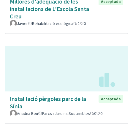
Millores d'adeqüació de les
Acceptada
inatal·lacions de L'Escola Santa
Creu
Javier
Rehabilitació ecològica
2
0
Instal·lació pèrgoles parc de la
Acceptada
Sínia
Ariadna Bou
Parcs i Jardins Sostenibles
0
0