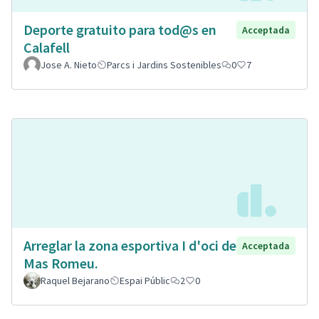
Deporte gratuito para tod@s en
Acceptada
Calafell
Jose A. Nieto
Parcs i Jardins Sostenibles
0
7
Arreglar la zona esportiva I d'oci de
Acceptada
Mas Romeu.
Raquel Bejarano
Espai Públic
2
0