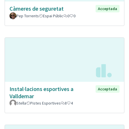
Càmeres de seguretat
Acceptada
Pep Torrents
Espai Públic
0
0
Instal·lacions esportives a
Acceptada
Valldemar
Stella
Pistes Esportives
8
4