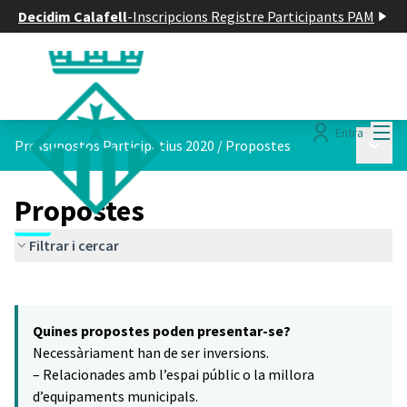
Decidim Calafell
-
Inscripcions Registre Participants PAM
Menú
Entra
Menú p
Pressupostos Participatius 2020
/
Propostes
Propostes
Filtrar i cercar
Saltar el mapa
Leaflet
|
©
HERE maps
14
El següent element és un mapa que presenta els components d'aq
+
Quines propostes poden presentar-se?
−
Necessàriament han de ser inversions.
– Relacionades amb l’espai públic o la millora
d’equipaments municipals.