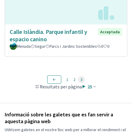
Calle Islàndia. Parque infantil y
Acceptada
espacio canino
Menuda
Segur
Parcs i Jardins Sostenibles
0
0
1
2
3
Resultats per pàgina:
25
Veure totes les propostes retirades
Informació sobre les galetes que es fan servir a
aquesta pàgina web
Utilitzem galetes en el nostre lloc web per a millorar el rendiment i el
Termes i condicions d'ús