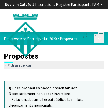
Decidim Calafell
-
Inscripcions Registre Participants PAM
Menú
Entra
Menú p
Pressupostos Participatius 2020
/
Propostes
Propostes
Filtrar i cercar
Saltar el mapa
Leaflet
|
©
HERE maps
El següent element és un mapa que presenta els components d'aq
+
Quines propostes poden presentar-se?
−
Necessàriament han de ser inversions.
– Relacionades amb l’espai públic o la millora
d’equipaments municipals.