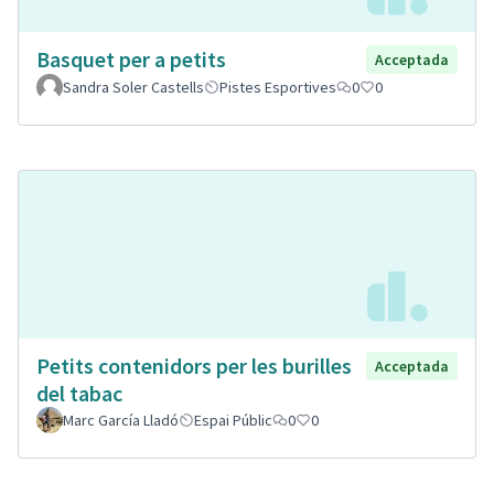
Basquet per a petits
Acceptada
Sandra Soler Castells
Pistes Esportives
0
0
Petits contenidors per les burilles
Acceptada
del tabac
Marc García Lladó
Espai Públic
0
0