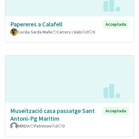
Papereres a Calafell
Acceptada
Cecilia Sarda Mañe
Carrers i Vials
0
0
Museïtzació casa passatge Sant
Acceptada
Antoni-Pg Maritim
MIREIA
Patrimoni
0
0