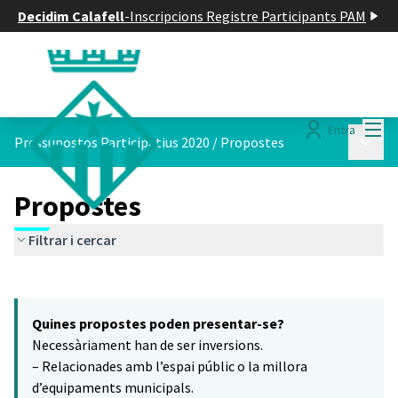
Decidim Calafell
-
Inscripcions Registre Participants PAM
Menú
Entra
Menú p
Pressupostos Participatius 2020
/
Propostes
Propostes
Filtrar i cercar
Saltar el mapa
Leaflet
|
©
HERE maps
7
El següent element és un mapa que presenta els components d'aq
+
Quines propostes poden presentar-se?
−
Necessàriament han de ser inversions.
– Relacionades amb l’espai públic o la millora
d’equipaments municipals.