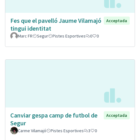
Fes que el pavelló Jaume Vilamajó
Acceptada
tingui identitat
Marc FR
Segur
Pistes Esportives
0
0
Canviar gespa camp de futbol de
Acceptada
Segur
Carme Vilamajó
Pistes Esportives
3
0