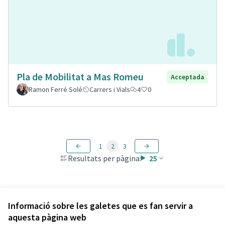
Pla de Mobilitat a Mas Romeu
Acceptada
Ramon Ferré Solé
Carrers i Vials
4
0
1
2
3
Resultats per pàgina:
25
Veure totes les propostes retirades
Informació sobre les galetes que es fan servir a
aquesta pàgina web