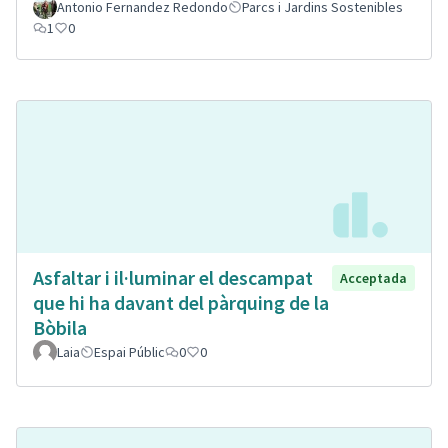
Antonio Fernandez Redondo
Parcs i Jardins Sostenibles
1
0
Asfaltar i il·luminar el descampat
Acceptada
que hi ha davant del pàrquing de la
Bòbila
Laia
Espai Públic
0
0