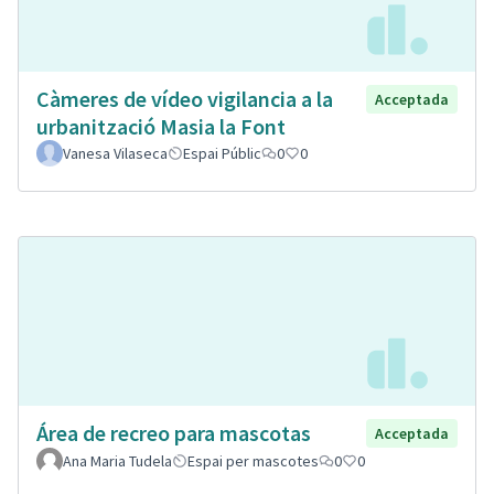
Càmeres de vídeo vigilancia a la
Acceptada
urbanització Masia la Font
Vanesa Vilaseca
Espai Públic
0
0
Área de recreo para mascotas
Acceptada
Ana Maria Tudela
Espai per mascotes
0
0