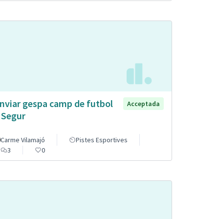
nviar gespa camp de futbol
Acceptada
 Segur
Carme Vilamajó
Pistes Esportives
3
0