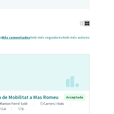
s
Més comentades
Amb més seguidores
Amb més autores
a de Mobilitat a Mas Romeu
Acceptada
Ramon Ferré Solé
Carrers i Vials
4
0