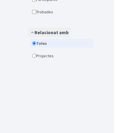
Trobades
Relacionat amb
Totes
Projectes