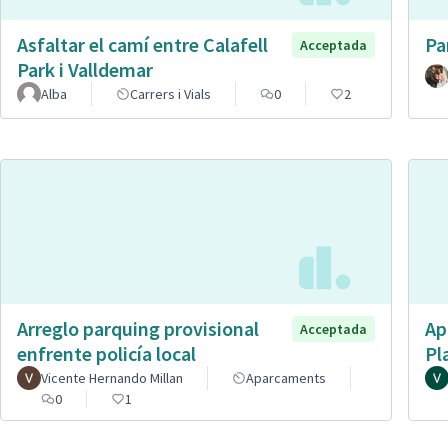
Asfaltar el camí entre Calafell
Pa
Acceptada
Park i Valldemar
Alba
Carrers i Vials
0
2
Arreglo parquing provisional
Ap
Acceptada
enfrente policía local
Pl
Vicente Hernando Millan
Aparcaments
0
1