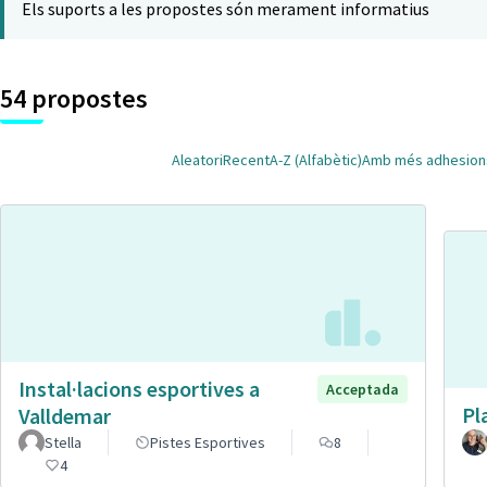
Els suports a les propostes són merament informatius
54 propostes
Aleatori
Recent
A-Z (Alfabètic)
Amb més adhesion
Instal·lacions esportives a
Acceptada
Pl
Valldemar
Stella
Pistes Esportives
8
4