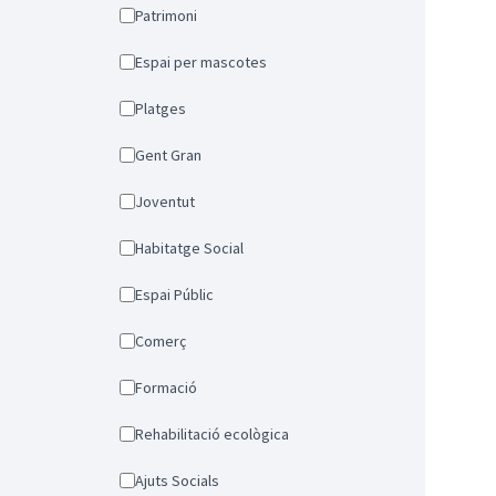
Patrimoni
Espai per mascotes
Platges
Gent Gran
Joventut
Habitatge Social
Espai Públic
Comerç
Formació
Rehabilitació ecològica
Ajuts Socials