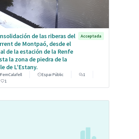
nsolidación de las riberas del
Acceptada
rrent de Montpaó, desde el
nal de la estación de la Renfe
sta la zona de piedra de la
lle de L’Estany.
FemCalafell
Espai Públic
1
1