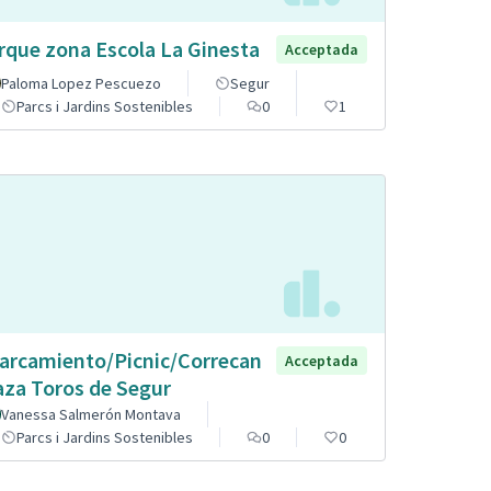
rque zona Escola La Ginesta
Acceptada
Paloma Lopez Pescuezo
Segur
Parcs i Jardins Sostenibles
0
1
arcamiento/Picnic/Correcan
Acceptada
aza Toros de Segur
Vanessa Salmerón Montava
Parcs i Jardins Sostenibles
0
0