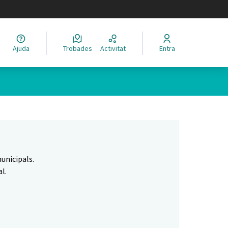
legir el idioma
Ajuda
Trobades
Activitat
Entra
Leaflet
|
©
HERE maps
 com a punts al mapa. L'element es pot fer servir amb un lector 
unicipals.
l.
.