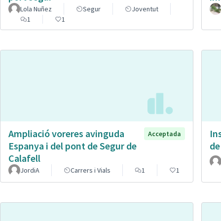
Lola Nuñez
Segur
Joventut
1
1
Ampliació voreres avinguda
In
Acceptada
Espanya i del pont de Segur de
de
Calafell
JordiA
Carrers i Vials
1
1