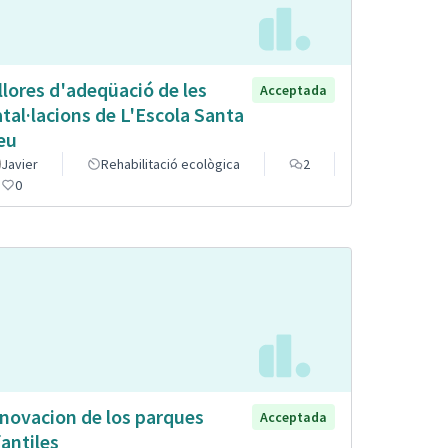
llores d'adeqüació de les
Acceptada
atal·lacions de L'Escola Santa
eu
Javier
Rehabilitació ecològica
2
0
novacion de los parques
Acceptada
fantiles