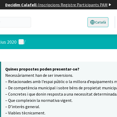
Decidim Calafell
-
Inscripcions Registre Participants PAM
Català
Triar la llengua
E
Menú d'usuari
tius 2020
/
 el mapa
15
t element és un mapa que presenta els components d'aquesta pàgina
Quines propostes poden presentar-se?
Necessàriament han de ser inversions.
– Relacionades amb l’espai públic o la millora d’equipaments m
– De competència municipal i sobre béns de propietat municipa
– Concretes i que donin resposta a una necessitat determinada
– Que compleixin la normativa vigent.
– D’interès general.
– Viables tècnicament.