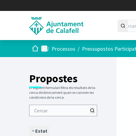
Inici
Menú principal
/
Processos
/
Pressupostos Participa
Saltar
El següen
+
−
Propostes
El següent formulari filtra els resultats de la
cerca dinàmicament quan es canvien les
condicions de la cerca.
Estat