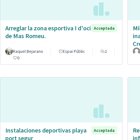
Arreglar la zona esportiva I d'oci
Mi
Acceptada
de Mas Romeu.
in
Cr
Raquel Bejarano
Espai Públic
2
0
Instalaciones deportivas playa
Re
Acceptada
port segur
in