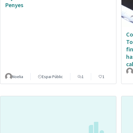
Penyes
Co
To
fi
ha
ca
Noelia
Espai Públic
1
1