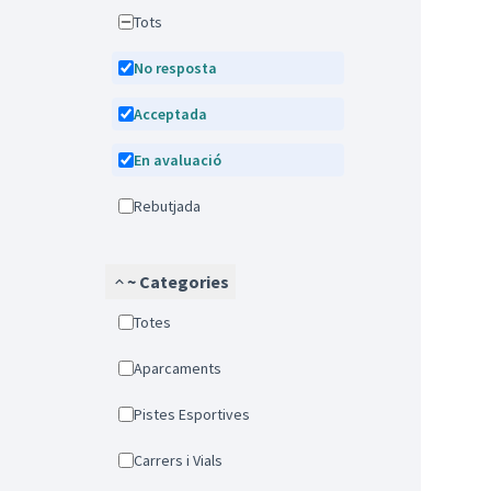
Tots
No resposta
Acceptada
En avaluació
Rebutjada
~ Categories
Totes
Aparcaments
Pistes Esportives
Carrers i Vials