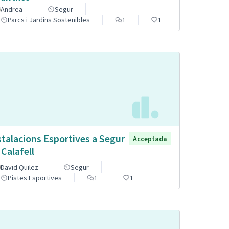
Andrea
Segur
Parcs i Jardins Sostenibles
1
1
stalacions Esportives a Segur
Acceptada
 Calafell
David Quilez
Segur
Pistes Esportives
1
1