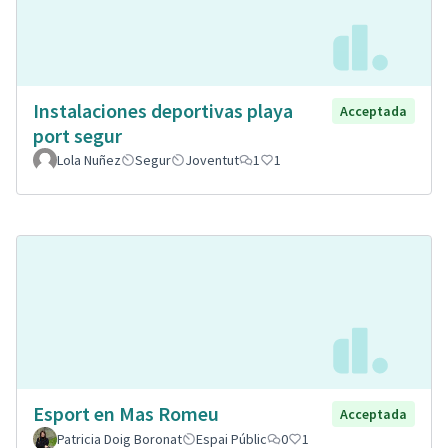
Instalaciones deportivas playa
Acceptada
port segur
Lola Nuñez
Segur
Joventut
1
1
Esport en Mas Romeu
Acceptada
Patricia Doig Boronat
Espai Públic
0
1