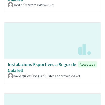
JordiA
Carrers i Vials
1
1
Instalacions Esportives a Segur de
Acceptada
Calafell
David Quilez
Segur
Pistes Esportives
1
1