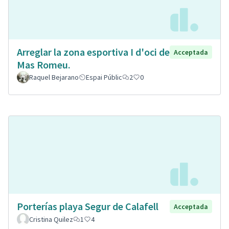
Arreglar la zona esportiva I d'oci de
Acceptada
Mas Romeu.
Raquel Bejarano
Espai Públic
2
0
Porterías playa Segur de Calafell
Acceptada
Cristina Quilez
1
4