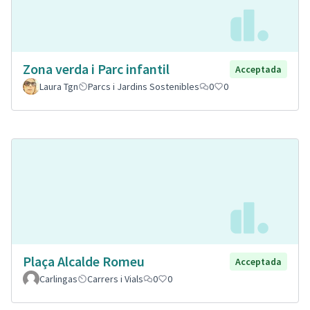
Zona verda i Parc infantil
Acceptada
Laura Tgn
Parcs i Jardins Sostenibles
0
0
Plaça Alcalde Romeu
Acceptada
Carlingas
Carrers i Vials
0
0