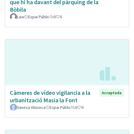
que hi ha davant del pàrquing de la
Bòbila
Laia
Espai Públic
0
0
Càmeres de vídeo vigilancia a la
Acceptada
urbanització Masia la Font
Vanesa Vilaseca
Espai Públic
0
0