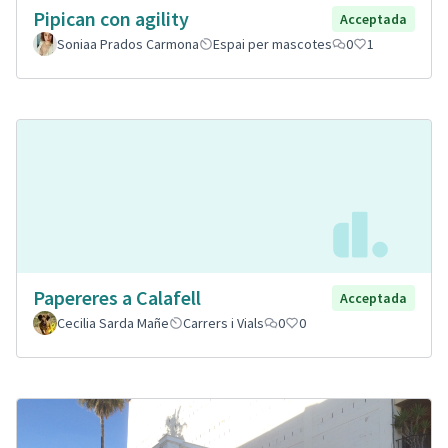
Pipican con agility
Acceptada
Soniaa Prados Carmona
Espai per mascotes
0
1
Papereres a Calafell
Acceptada
Cecilia Sarda Mañe
Carrers i Vials
0
0