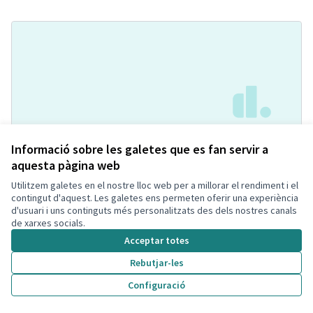
Parc al carrer Loira
Acceptada
Informació sobre les galetes que es fan servir a
Soraya Del Valle Delgado
Parcs i Jardins Sostenibles
0
aquesta pàgina web
0
Utilitzem galetes en el nostre lloc web per a millorar el rendiment i el
contingut d'aquest. Les galetes ens permeten oferir una experiència
d'usuari i uns continguts més personalitzats des dels nostres canals
de xarxes socials.
Acceptar totes
Rebutjar-les
Configuració