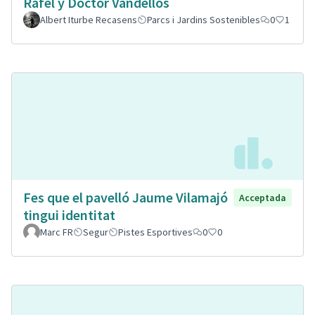
Rafel y Doctor Vandellòs
Albert Iturbe Recasens
Parcs i Jardins Sostenibles
0
1
Fes que el pavelló Jaume Vilamajó
Acceptada
tingui identitat
Marc FR
Segur
Pistes Esportives
0
0