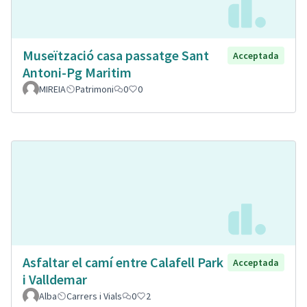
Museïtzació casa passatge Sant
Acceptada
Antoni-Pg Maritim
MIREIA
Patrimoni
0
0
Asfaltar el camí entre Calafell Park
Acceptada
i Valldemar
Alba
Carrers i Vials
0
2