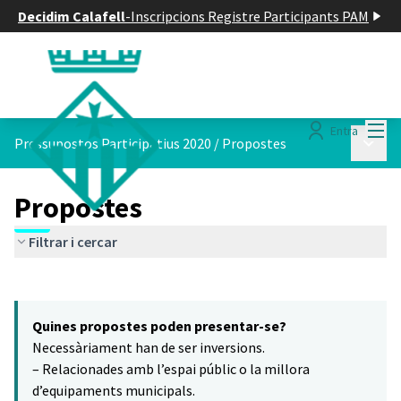
Decidim Calafell
-
Inscripcions Registre Participants PAM
Menú
Entra
Menú p
Pressupostos Participatius 2020
/
Propostes
Propostes
Filtrar i cercar
Saltar el mapa
Leaflet
|
©
HERE maps
16
El següent element és un mapa que presenta els components d'aq
+
Quines propostes poden presentar-se?
−
Necessàriament han de ser inversions.
– Relacionades amb l’espai públic o la millora
d’equipaments municipals.