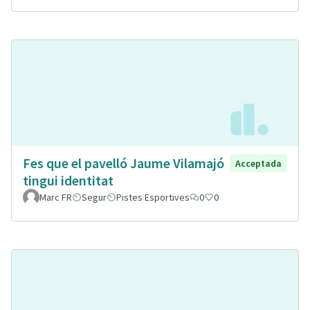
Fes que el pavelló Jaume Vilamajó
Acceptada
tingui identitat
Marc FR
Segur
Pistes Esportives
0
0