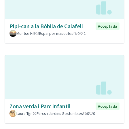
Pipi-can a la Bòbila de Calafell
Acceptada
Montse Hill
Espai per mascotes
0
2
Zona verda i Parc infantil
Acceptada
Laura Tgn
Parcs i Jardins Sostenibles
0
0