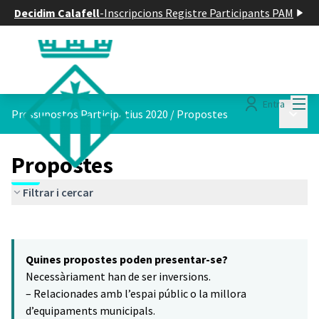
Decidim Calafell
-
Inscripcions Registre Participants PAM
Menú
Entra
Menú p
Pressupostos Participatius 2020
/
Propostes
Propostes
Filtrar i cercar
Saltar el mapa
Leaflet
|
©
HERE maps
6
El següent element és un mapa que presenta els components d'aq
+
Quines propostes poden presentar-se?
−
Necessàriament han de ser inversions.
– Relacionades amb l’espai públic o la millora
d’equipaments municipals.