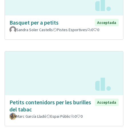
Basquet per a petits
Acceptada
Sandra Soler Castells
Pistes Esportives
0
0
Petits contenidors per les burilles
Acceptada
del tabac
Marc García Lladó
Espai Públic
0
0