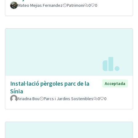
Mateo Mejias Fernandez
Patrimoni
0
0
Instal·lació pèrgoles parc de la
Acceptada
Sínia
Ariadna Bou
Parcs i Jardins Sostenibles
0
0