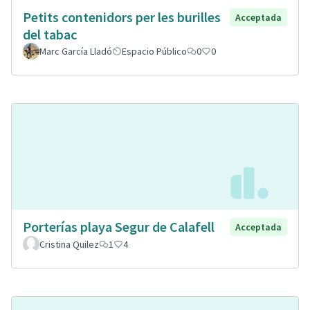
Petits contenidors per les burilles
Acceptada
del tabac
Marc García Lladó
Espacio Público
0
0
Porterías playa Segur de Calafell
Acceptada
Cristina Quilez
1
4