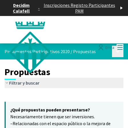
Decidim
Inscripciones Registro Participantes
-
Calafell
PAM
Menú
Entra
Menú p
Presupuestos Participativos 2020
/
Propuestas
Propuestas
Filtrar y buscar
Saltar el mapa
Leaflet
|
©
HERE maps
15
El siguiente elemento es un mapa que presenta los componentes 
+
¿Qué propuestas pueden presentarse?
−
Necesariamente tienen que ser inversiones.
–Relacionadas con el espacio público o la mejora de