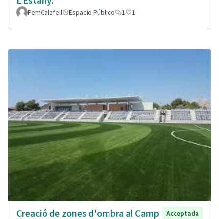
L’Estany.
FemCalafell
Espacio Público
1
1
Creació de zones d'ombra al Camp
Acceptada