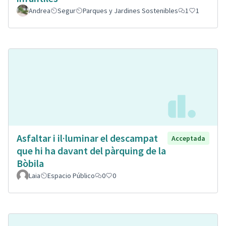
Andrea
Segur
Parques y Jardines Sostenibles
1
1
Asfaltar i il·luminar el descampat
Acceptada
que hi ha davant del pàrquing de la
Bòbila
Laia
Espacio Público
0
0