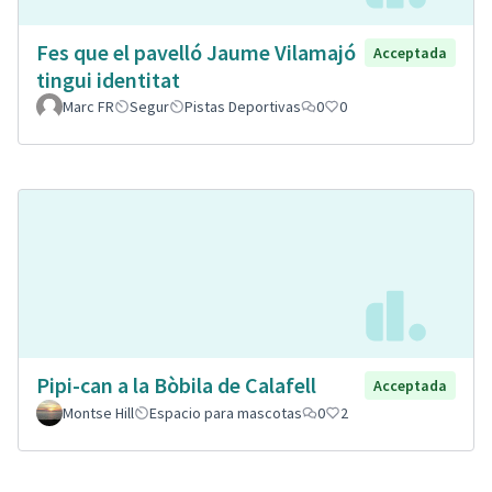
Fes que el pavelló Jaume Vilamajó
Acceptada
tingui identitat
Marc FR
Segur
Pistas Deportivas
0
0
Pipi-can a la Bòbila de Calafell
Acceptada
Montse Hill
Espacio para mascotas
0
2