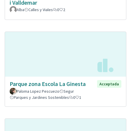
i Valldemar
Alba
Calles y Viales
0
2
Parque zona Escola La Ginesta
Acceptada
Paloma Lopez Pescuezo
Segur
Parques y Jardines Sostenibles
0
1