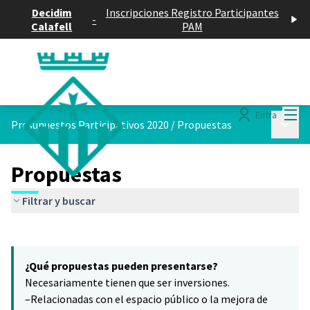
Decidim
Inscripciones Registro Participantes
-
Calafell
PAM
Menú
Entra
Menú p
Presupuestos Participativos 2020
/
Propuestas
Propuestas
Filtrar y buscar
Saltar el mapa
Leaflet
|
©
HERE maps
El siguiente elemento es un mapa que presenta los componentes 
+
¿Qué propuestas pueden presentarse?
−
Necesariamente tienen que ser inversiones.
–Relacionadas con el espacio público o la mejora de