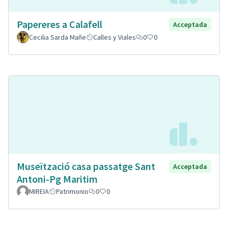
Papereres a Calafell
Acceptada
Cecilia Sarda Mañe
Calles y Viales
0
0
Museïtzació casa passatge Sant
Acceptada
Antoni-Pg Maritim
MIREIA
Patrimonio
0
0