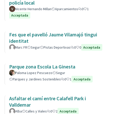
policía local
Vicente Hernando Millan
Aparcamientos
0
1
Acceptada
Fes que el pavelló Jaume Vilamajó tingui
identitat
Marc FR
Segur
Pistas Deportivas
0
0
Acceptada
Parque zona Escola La Ginesta
Paloma Lopez Pescuezo
Segur
Parques y Jardines Sostenibles
0
1
Acceptada
Asfaltar el camí entre Calafell Park i
Valldemar
Alba
Calles y Viales
0
2
Acceptada