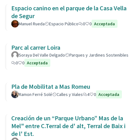
Espacio canino en el parque de la Casa Vella
de Segur
Manuel Rueda
Espacio Público
0
0
Acceptada
Parc al carrer Loira
Soraya Del Valle Delgado
Parques y Jardines Sostenibles
0
0
Acceptada
Pla de Mobilitat a Mas Romeu
Ramon Ferré Solé
Calles y Viales
4
0
Acceptada
Creación de un “Parque Urbano” Mas de la
Mel" entre C.Terral de d' alt, Terral de Baix i
de l' Est.