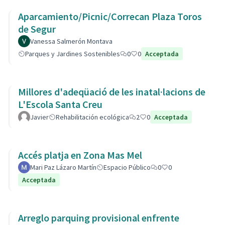
Aparcamiento/Picnic/Correcan Plaza Toros
de Segur
Vanessa Salmerón Montava
Parques y Jardines Sostenibles
0
0
Acceptada
Millores d'adeqüació de les inatal·lacions de
L'Escola Santa Creu
Javier
Rehabilitación ecológica
2
0
Acceptada
Accés platja en Zona Mas Mel
Mari Paz Lázaro Martín
Espacio Público
0
0
Acceptada
Arreglo parquing provisional enfrente