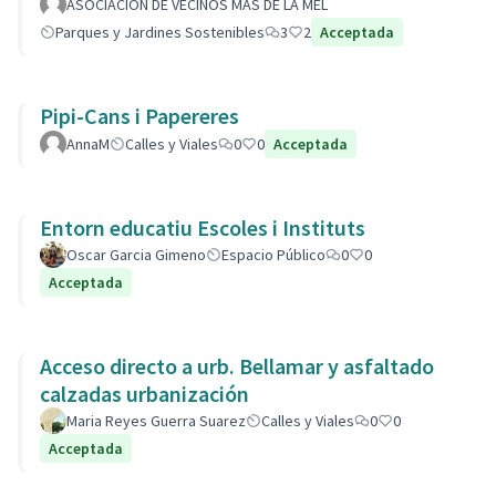
ASOCIACION DE VECINOS MAS DE LA MEL
Parques y Jardines Sostenibles
3
2
Acceptada
Pipi-Cans i Papereres
AnnaM
Calles y Viales
0
0
Acceptada
Entorn educatiu Escoles i Instituts
Oscar Garcia Gimeno
Espacio Público
0
0
Acceptada
Acceso directo a urb. Bellamar y asfaltado
calzadas urbanización
Maria Reyes Guerra Suarez
Calles y Viales
0
0
Acceptada