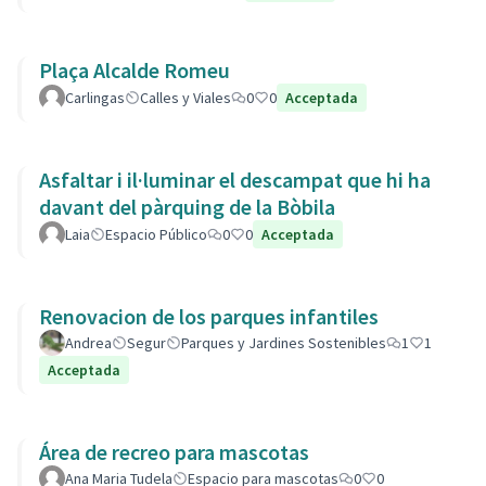
Plaça Alcalde Romeu
Carlingas
Calles y Viales
0
0
Acceptada
Asfaltar i il·luminar el descampat que hi ha
davant del pàrquing de la Bòbila
Laia
Espacio Público
0
0
Acceptada
Renovacion de los parques infantiles
Andrea
Segur
Parques y Jardines Sostenibles
1
1
Acceptada
Área de recreo para mascotas
Ana Maria Tudela
Espacio para mascotas
0
0