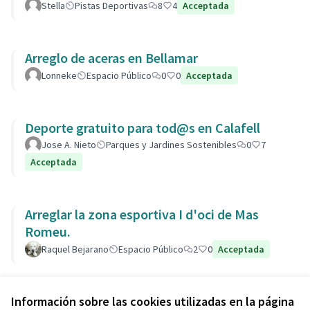
Stella
Pistas Deportivas
8
4
Acceptada
Arreglo de aceras en Bellamar
Lonneke
Espacio Público
0
0
Acceptada
Deporte gratuito para tod@s en Calafell
Jose A. Nieto
Parques y Jardines Sostenibles
0
7
Acceptada
Arreglar la zona esportiva I d'oci de Mas
Romeu.
Raquel Bejarano
Espacio Público
2
0
Acceptada
Ver todas las propuestas retiradas
Información sobre las cookies utilizadas en la página