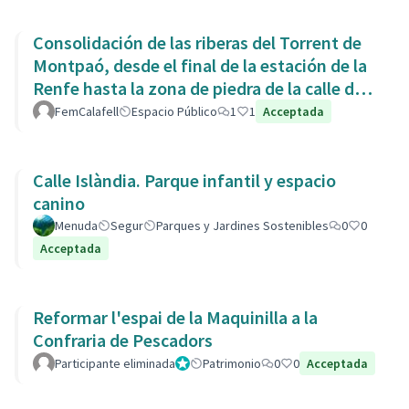
Consolidación de las riberas del Torrent de
Montpaó, desde el final de la estación de la
Renfe hasta la zona de piedra de la calle de
L’Estany.
FemCalafell
Espacio Público
1
1
Acceptada
Calle Islàndia. Parque infantil y espacio
canino
Menuda
Segur
Parques y Jardines Sostenibles
0
0
Acceptada
Reformar l'espai de la Maquinilla a la
Confraria de Pescadors
Participante eliminada
Administrador
Patrimonio
0
0
Acceptada