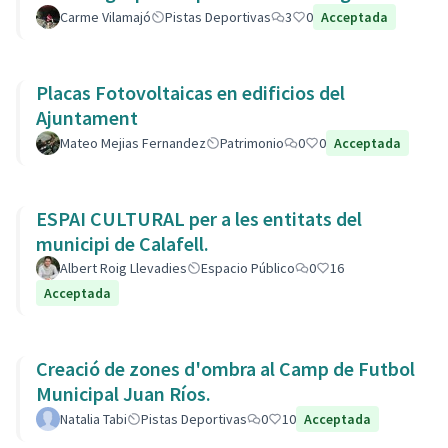
Carme Vilamajó
Pistas Deportivas
3
0
Acceptada
Placas Fotovoltaicas en edificios del
Ajuntament
Mateo Mejias Fernandez
Patrimonio
0
0
Acceptada
ESPAI CULTURAL per a les entitats del
municipi de Calafell.
Albert Roig Llevadies
Espacio Público
0
16
Acceptada
Creació de zones d'ombra al Camp de Futbol
Municipal Juan Ríos.
Natalia Tabi
Pistas Deportivas
0
10
Acceptada