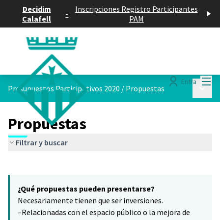
Decidim
Inscripciones Registro Participantes
-
Calafell
PAM
Menú
Entra
Menú p
Presupuestos Participativos 2020
/
Propuestas
Propuestas
Filtrar y buscar
Saltar el mapa
Leaflet
|
©
HERE maps
16
El siguiente elemento es un mapa que presenta los componentes 
+
¿Qué propuestas pueden presentarse?
−
Necesariamente tienen que ser inversiones.
–Relacionadas con el espacio público o la mejora de