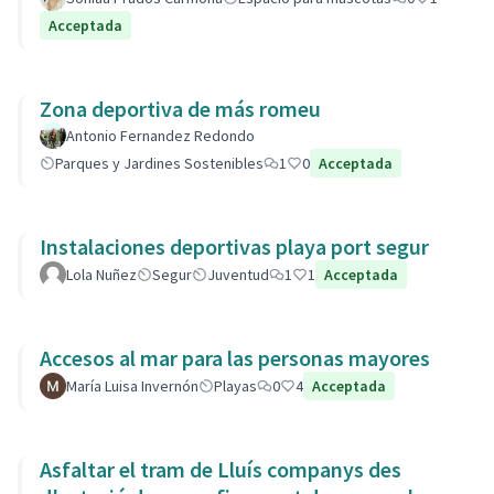
Acceptada
Zona deportiva de más romeu
Antonio Fernandez Redondo
Parques y Jardines Sostenibles
1
0
Acceptada
Instalaciones deportivas playa port segur
Lola Nuñez
Segur
Juventud
1
1
Acceptada
Accesos al mar para las personas mayores
María Luisa Invernón
Playas
0
4
Acceptada
Asfaltar el tram de Lluís companys des