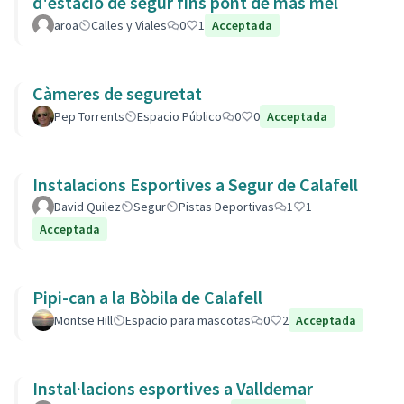
d'estació de segur fins pont de mas mel
aroa
Calles y Viales
0
1
Acceptada
Càmeres de seguretat
Pep Torrents
Espacio Público
0
0
Acceptada
Instalacions Esportives a Segur de Calafell
David Quilez
Segur
Pistas Deportivas
1
1
Acceptada
Pipi-can a la Bòbila de Calafell
Montse Hill
Espacio para mascotas
0
2
Acceptada
Instal·lacions esportives a Valldemar