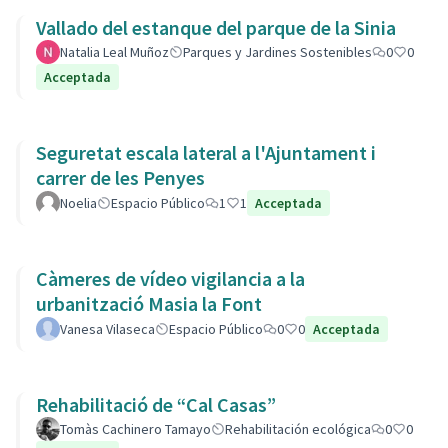
Vallado del estanque del parque de la Sinia
Natalia Leal Muñoz
Parques y Jardines Sostenibles
0
0
Acceptada
Seguretat escala lateral a l'Ajuntament i
carrer de les Penyes
Noelia
Espacio Público
1
1
Acceptada
Càmeres de vídeo vigilancia a la
urbanització Masia la Font
Vanesa Vilaseca
Espacio Público
0
0
Acceptada
Rehabilitació de “Cal Casas”
Tomàs Cachinero Tamayo
Rehabilitación ecológica
0
0