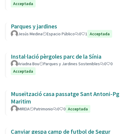
Acceptada
Parques y jardines
Jesús Medina
Espacio Público
0
1
Acceptada
Instal·lació pèrgoles parc de la Sínia
Ariadna Bou
Parques y Jardines Sostenibles
0
0
Acceptada
Museïtzació casa passatge Sant Antoni-Pg
Maritim
MIREIA
Patrimonio
0
0
Acceptada
Canviar gespa camp de futbol de Segur