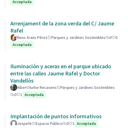
Acceptada
Arrenjament de la zona verda del C/ Jaume
Rafel
Neus Arans Pérez
Parques y Jardines Sostenibles
0
0
Acceptada
Iluminación y aceras en el parque ubicado
entre las calles Jaume Rafel y Doctor
Vandellòs
Albert Iturbe Recasens
Parques y Jardines Sostenibles
0
1
Acceptada
Implantación de puntos informativos
Jespefe
Espacio Público
0
1
Acceptada