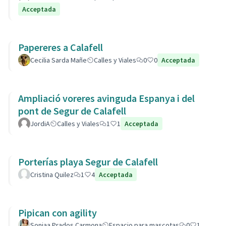
Acceptada
Papereres a Calafell
Cecilia Sarda Mañe
Calles y Viales
0
0
Acceptada
Ampliació voreres avinguda Espanya i del
pont de Segur de Calafell
JordiA
Calles y Viales
1
1
Acceptada
Porterías playa Segur de Calafell
Cristina Quilez
1
4
Acceptada
Pipican con agility
Soniaa Prados Carmona
Espacio para mascotas
0
1