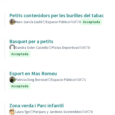
Petits contenidors per les burilles del tabac
Marc García Lladó
Espacio Público
0
0
Acceptada
Basquet per a petits
Sandra Soler Castells
Pistas Deportivas
0
0
Acceptada
Esport en Mas Romeu
Patricia Doig Boronat
Espacio Público
0
1
Acceptada
Zona verda i Parc infantil
Laura Tgn
Parques y Jardines Sostenibles
0
0