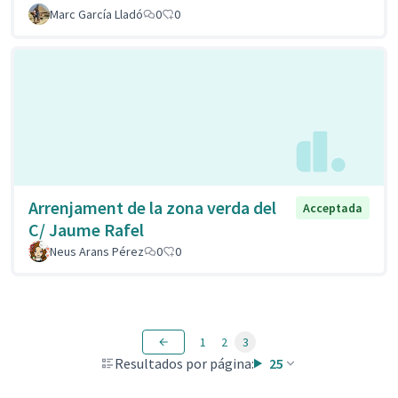
Marc García Lladó
0
0
Arrenjament de la zona verda del
Acceptada
C/ Jaume Rafel
Neus Arans Pérez
0
0
1
2
3
Resultados por página:
25