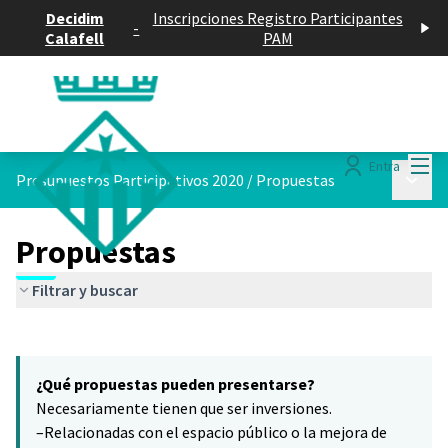
Decidim
Inscripciones Registro Participantes
-
Calafell
PAM
Menú
Entra
Menú p
Presupuestos Participativos 2020
/
Propuestas
Propuestas
Filtrar y buscar
Saltar el mapa
Leaflet
|
©
HERE maps
El siguiente elemento es un mapa que presenta los componentes 
+
¿Qué propuestas pueden presentarse?
−
Necesariamente tienen que ser inversiones.
–Relacionadas con el espacio público o la mejora de