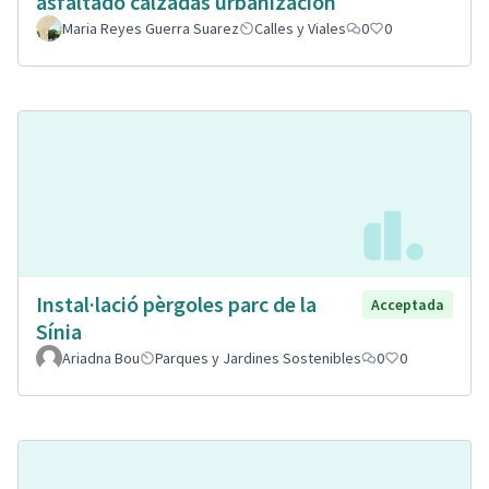
asfaltado calzadas urbanización
Maria Reyes Guerra Suarez
Calles y Viales
0
0
Instal·lació pèrgoles parc de la
Acceptada
Sínia
Ariadna Bou
Parques y Jardines Sostenibles
0
0