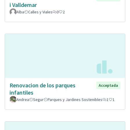
i Valldemar
Alba
Calles y Viales
0
2
Renovacion de los parques
Acceptada
infantiles
Andrea
Segur
Parques y Jardines Sostenibles
1
1