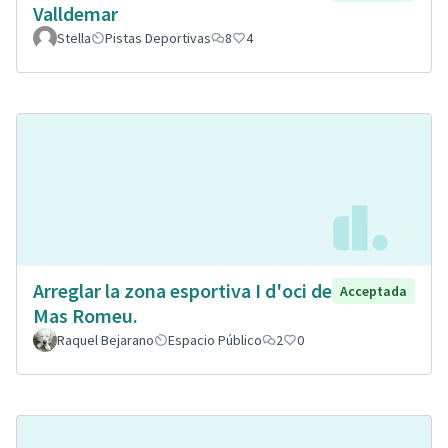
Valldemar
Stella
Pistas Deportivas
8
4
Arreglar la zona esportiva I d'oci de
Acceptada
Mas Romeu.
Raquel Bejarano
Espacio Público
2
0