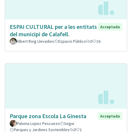
ESPAI CULTURAL per a les entitats
Acceptada
del municipi de Calafell.
Albert Roig Llevadies
Espacio Público
0
16
Parque zona Escola La Ginesta
Acceptada
Paloma Lopez Pescuezo
Segur
Parques y Jardines Sostenibles
0
1