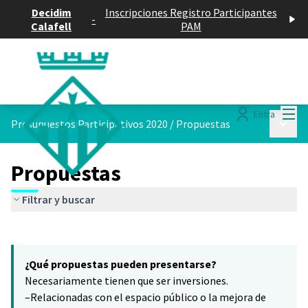
Decidim
Inscripciones Registro Participantes
-
Calafell
PAM
Menú
Entra
Menú p
Presupuestos Participativos 2020
/
Propuestas
Propuestas
Filtrar y buscar
Saltar el mapa
Leaflet
|
©
HERE maps
5
El siguiente elemento es un mapa que presenta los componentes 
+
¿Qué propuestas pueden presentarse?
−
Necesariamente tienen que ser inversiones.
–Relacionadas con el espacio público o la mejora de