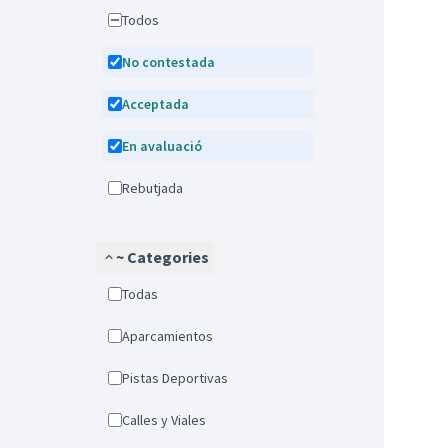
Todos
No contestada
Acceptada
En avaluació
Rebutjada
~ Categories
Todas
Aparcamientos
Pistas Deportivas
Calles y Viales