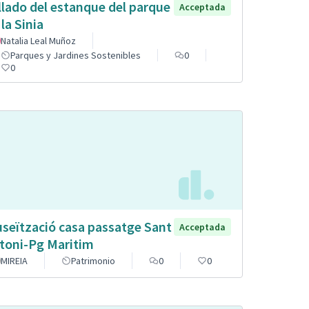
llado del estanque del parque
Acceptada
 la Sinia
Natalia Leal Muñoz
Parques y Jardines Sostenibles
0
0
seïtzació casa passatge Sant
Acceptada
toni-Pg Maritim
MIREIA
Patrimonio
0
0