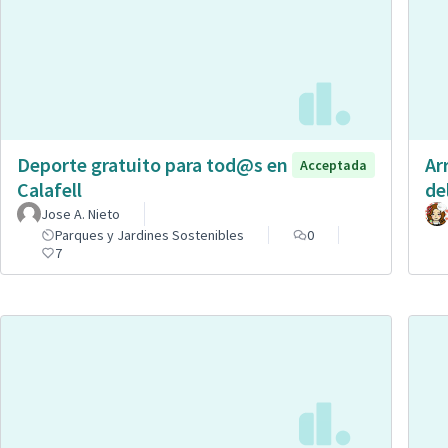
Deporte gratuito para tod@s en
Ar
Acceptada
Calafell
de
Jose A. Nieto
Parques y Jardines Sostenibles
0
7