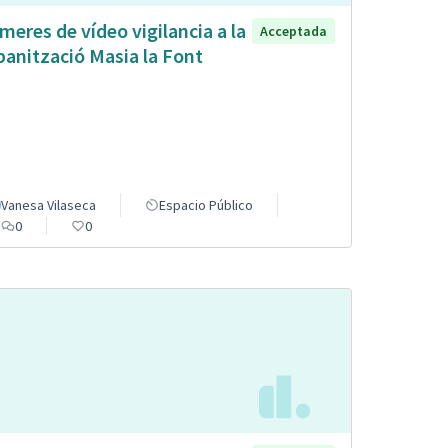
meres de vídeo vigilancia a la
Acceptada
banització Masia la Font
Vanesa Vilaseca
Espacio Público
0
0