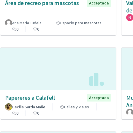
Área de recreo para mascotas
Va
Acceptada
de
Ana Maria Tudela
Espacio para mascotas
0
0
Papereres a Calafell
Mu
Acceptada
An
Cecilia Sarda Mañe
Calles y Viales
0
0