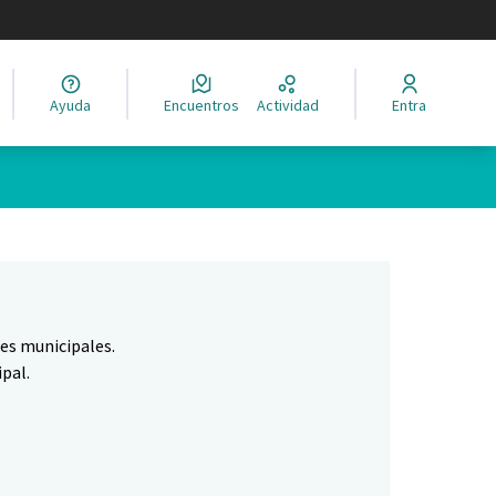
legir el idioma
Ayuda
Encuentros
Actividad
Entra
Leaflet
|
©
HERE maps
ina como puntos en el mapa. El elemento se puede utilizar con un 
nes municipales.
pal.