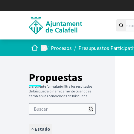
Inicio
Menú principal
/
Procesos
/
Presupuestos Participat
Saltar
El siguie
+
−
Propuestas
El siguiente formulario filtra los resultados
de búsqueda dinámicamente cuando se
cambian las condiciones de búsqueda.
Estado