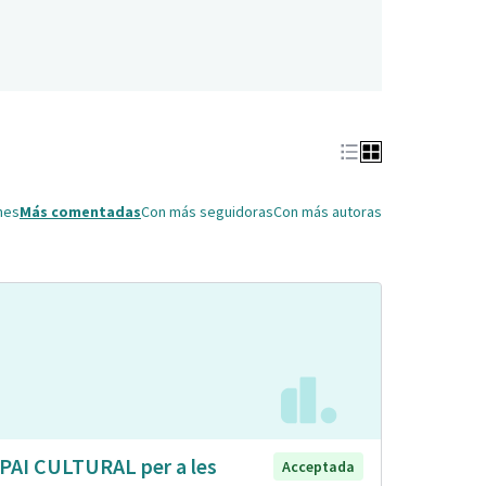
nes
Más comentadas
Con más seguidoras
Con más autoras
PAI CULTURAL per a les
Acceptada