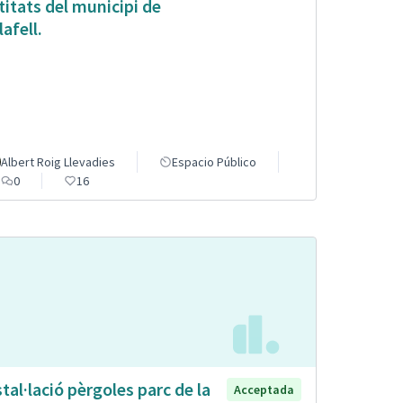
titats del municipi de
lafell.
Albert Roig Llevadies
Espacio Público
0
16
stal·lació pèrgoles parc de la
Acceptada