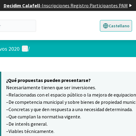
Decidim Calafell
-
Inscripciones Registro Participantes PAM
Castellano
Triar la llengua
E
Menú de usuario
ivos 2020
/
 el mapa
6
nte elemento es un mapa que presenta los componentes de esta pág
¿Qué propuestas pueden presentarse?
Necesariamente tienen que ser inversiones.
–Relacionadas con el espacio público o la mejora de equipacio
–De competencia municipal y sobre bienes de propiedad munici
–Concretas y que den respuesta a una necesidad determinada.
–Que cumplan la normativa vigente.
–De interés general.
–Viables técnicamente.