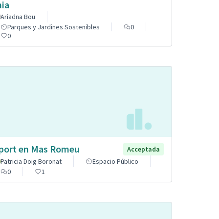
nia
Ariadna Bou
Parques y Jardines Sostenibles
0
0
port en Mas Romeu
Acceptada
Patricia Doig Boronat
Espacio Público
0
1