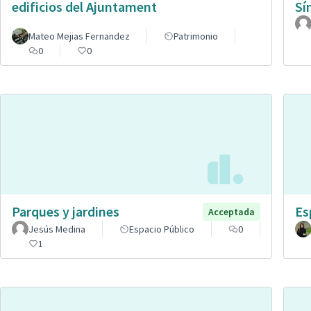
edificios del Ajuntament
Sí
Mateo Mejias Fernandez
Patrimonio
0
0
Parques y jardines
Es
Acceptada
Jesús Medina
Espacio Público
0
1