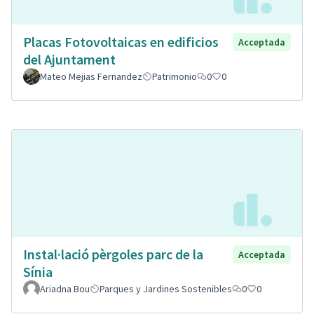
Placas Fotovoltaicas en edificios
Acceptada
del Ajuntament
Mateo Mejias Fernandez
Patrimonio
0
0
Instal·lació pèrgoles parc de la
Acceptada
Sínia
Ariadna Bou
Parques y Jardines Sostenibles
0
0