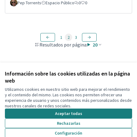
Pep Torrents
Espacio Público
0
0
1
2
3
Resultados por página:
20
Ver todas las propuestas retiradas
Información sobre las cookies utilizadas en la página
web
Utilizamos cookies en nuestro sitio web para mejorar el rendimiento
Términos y condiciones de uso
y el contenido del mismo. Las cookies nos permiten ofrecer una
Configuración de cookies
experiencia de usuario y unos contenidos más personalizados desde
Decidim Calafell en X
Decidim Calafell en Facebook
Decidim Calafell en YouTube
Decidim Calafell en GitHub
nuestros canales de redes sociales.
(Enlace externo)
(Enlace externo)
(Enlace externo)
(Enlace externo)
Aceptar todas
Rechazarlas
Con licenci
(Enlace exte
Configuración
(Enlace externo)
Web creada con
software libre
.