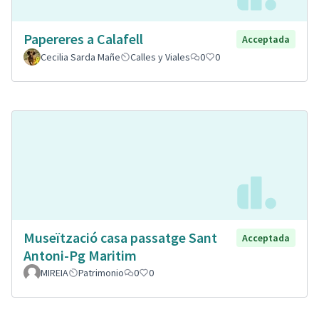
Papereres a Calafell
Acceptada
Cecilia Sarda Mañe
Calles y Viales
0
0
Museïtzació casa passatge Sant
Acceptada
Antoni-Pg Maritim
MIREIA
Patrimonio
0
0