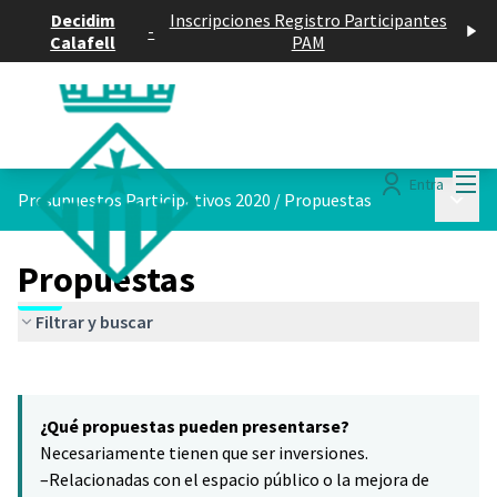
Decidim
Inscripciones Registro Participantes
-
Calafell
PAM
Menú
Entra
Menú p
Presupuestos Participativos 2020
/
Propuestas
Propuestas
Filtrar y buscar
Saltar el mapa
Leaflet
|
©
HERE maps
6
El siguiente elemento es un mapa que presenta los componentes 
+
¿Qué propuestas pueden presentarse?
−
Necesariamente tienen que ser inversiones.
–Relacionadas con el espacio público o la mejora de