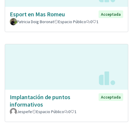
Esport en Mas Romeu
Acceptada
Patricia Doig Boronat
Espacio Público
0
1
Implantación de puntos
Acceptada
informativos
Jespefe
Espacio Público
0
1