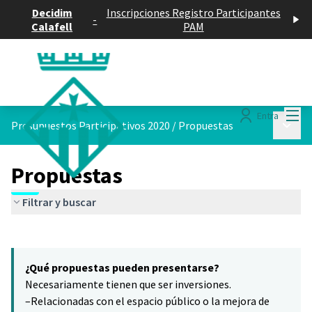
Decidim
Inscripciones Registro Participantes
-
Calafell
PAM
Menú
Entra
Menú p
Presupuestos Participativos 2020
/
Propuestas
Propuestas
Filtrar y buscar
Saltar el mapa
Leaflet
|
©
HERE maps
3
El siguiente elemento es un mapa que presenta los componentes 
+
¿Qué propuestas pueden presentarse?
−
Necesariamente tienen que ser inversiones.
–Relacionadas con el espacio público o la mejora de