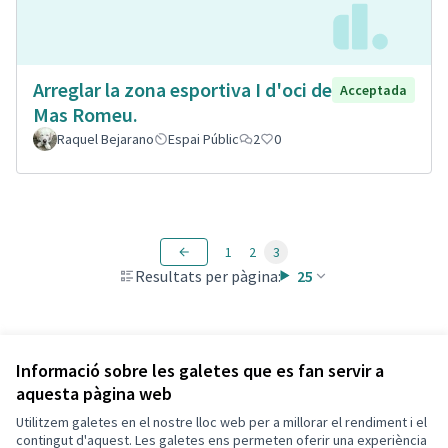
Arreglar la zona esportiva I d'oci de
Acceptada
Mas Romeu.
Raquel Bejarano
Espai Públic
2
0
1
2
3
Resultats per pàgina:
25
Veure totes les propostes retirades
Informació sobre les galetes que es fan servir a
aquesta pàgina web
Utilitzem galetes en el nostre lloc web per a millorar el rendiment i el
Termes i condicions d'ús
contingut d'aquest. Les galetes ens permeten oferir una experiència
Configuració de les galetes