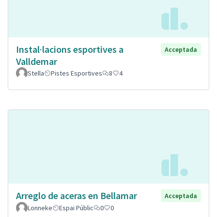
Instal·lacions esportives a
Acceptada
Valldemar
Stella
Pistes Esportives
8
4
Arreglo de aceras en Bellamar
Acceptada
Lonneke
Espai Públic
0
0