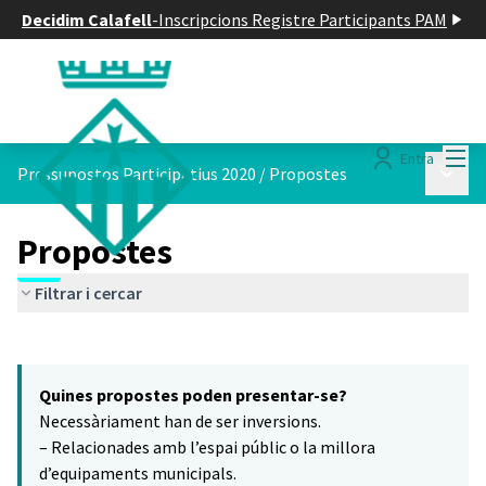
Decidim Calafell
-
Inscripcions Registre Participants PAM
Menú
Entra
Menú p
Pressupostos Participatius 2020
/
Propostes
Propostes
Filtrar i cercar
Saltar el mapa
Leaflet
|
©
HERE maps
El següent element és un mapa que presenta els components d'aq
+
Quines propostes poden presentar-se?
−
Necessàriament han de ser inversions.
– Relacionades amb l’espai públic o la millora
d’equipaments municipals.