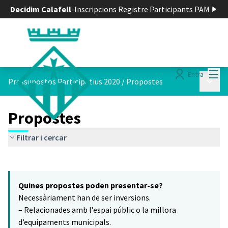
Decidim Calafell
-
Inscripcions Registre Participants PAM
Menú
Entra
Menú p
Pressupostos Participatius 2020
/
Propostes
Propostes
Filtrar i cercar
Saltar el mapa
Leaflet
|
©
HERE maps
El següent element és un mapa que presenta els components d'aq
+
Quines propostes poden presentar-se?
−
Necessàriament han de ser inversions.
– Relacionades amb l’espai públic o la millora
d’equipaments municipals.