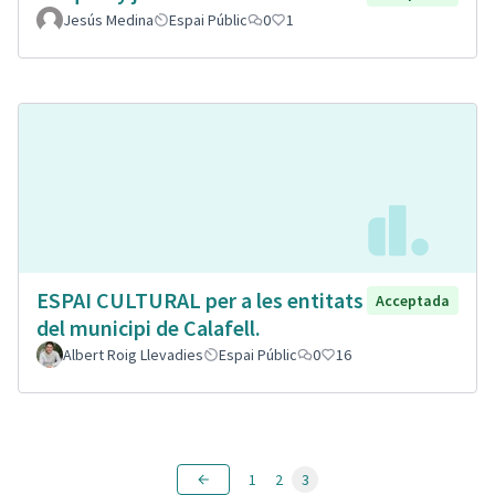
Jesús Medina
Espai Públic
0
1
ESPAI CULTURAL per a les entitats
Acceptada
del municipi de Calafell.
Albert Roig Llevadies
Espai Públic
0
16
1
2
3