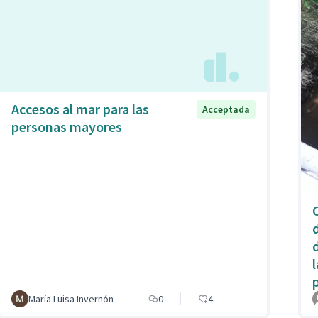
Accesos al mar para las
Acceptada
personas mayores
p
María Luisa Invernón
0
4