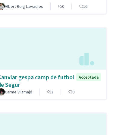
Albert Roig Llevadies
0
16
Canviar gespa camp de futbol
Acceptada
de Segur
Carme Vilamajó
3
0