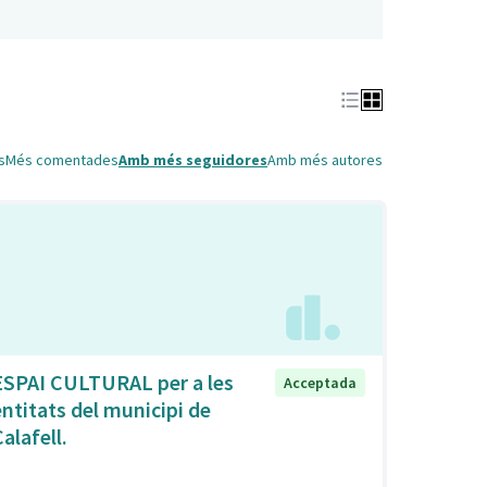
s
Més comentades
Amb més seguidores
Amb més autores
ESPAI CULTURAL per a les
Acceptada
entitats del municipi de
alafell.