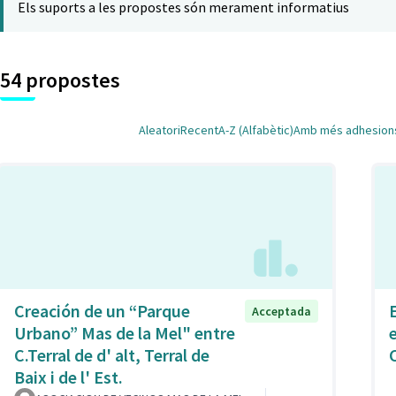
Els suports a les propostes són merament informatius
54 propostes
Aleatori
Recent
A-Z (Alfabètic)
Amb més adhesion
Creación de un “Parque
Acceptada
Urbano” Mas de la Mel" entre
C.Terral de d' alt, Terral de
C
Baix i de l' Est.