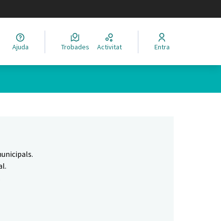
legir el idioma
Ajuda
Trobades
Activitat
Entra
Leaflet
|
©
HERE maps
 com a punts al mapa. L'element es pot fer servir amb un lector 
unicipals.
l.
.