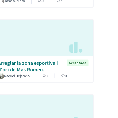
Jose A. Nieto
0
7
Arreglar la zona esportiva I
Acceptada
d'oci de Mas Romeu.
Raquel Bejarano
2
0