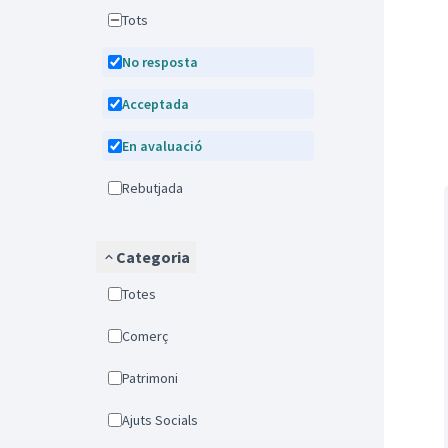
Tots
No resposta
Acceptada
En avaluació
Rebutjada
Categoria
Totes
Comerç
Patrimoni
Ajuts Socials