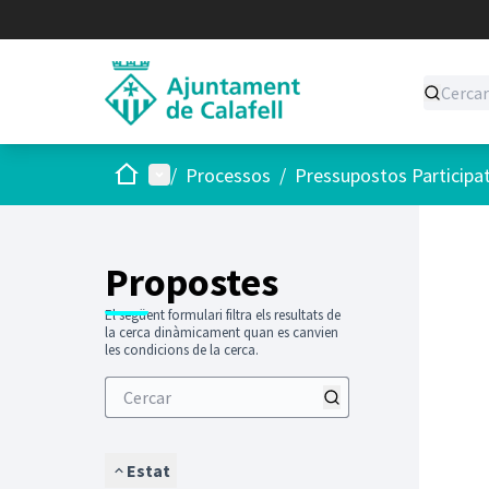
Inici
Menú principal
/
Processos
/
Pressupostos Participa
Saltar
El següen
+
−
Propostes
El següent formulari filtra els resultats de
la cerca dinàmicament quan es canvien
les condicions de la cerca.
Estat