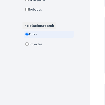
Trobades
Relacionat amb
Totes
Projectes