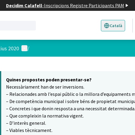
Decidim Calafell
-
Inscripcions Registre Participants PAM
Català
Triar la llengua
E
Menú d'usuari
tius 2020
/
 el mapa
5
t element és un mapa que presenta els components d'aquesta pàgina
Quines propostes poden presentar-se?
Necessàriament han de ser inversions.
– Relacionades amb l’espai públic o la millora d’equipaments m
– De competència municipal i sobre béns de propietat municipa
– Concretes i que donin resposta a una necessitat determinada
– Que compleixin la normativa vigent.
– D’interès general.
– Viables tècnicament.