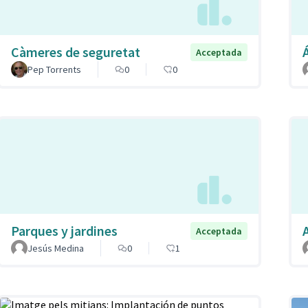
Càmeres de seguretat
Acceptada
Pep Torrents
0
0
Parques y jardines
Acceptada
Jesús Medina
0
1