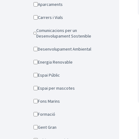
Aparcaments
Carrers i Vials
Comunicacions per un
Desenvolupament Sostenible
Desenvolupament Ambiental
Energia Renovable
Espai Públic
Espai per mascotes
Fons Marins
Formació
Gent Gran