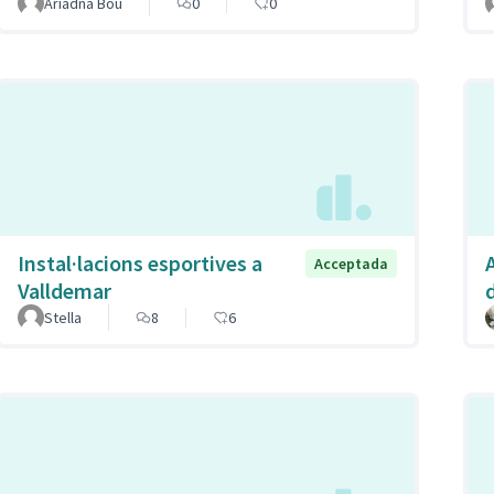
Ariadna Bou
0
0
Instal·lacions esportives a
Acceptada
Valldemar
Stella
8
6