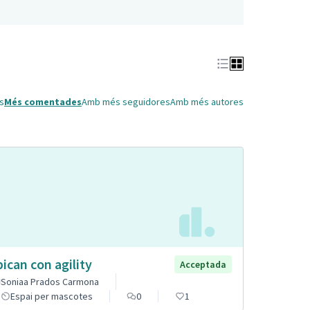
s
Més comentades
Amb més seguidores
Amb més autores
pican con agility
Acceptada
Soniaa Prados Carmona
Espai per mascotes
0
1