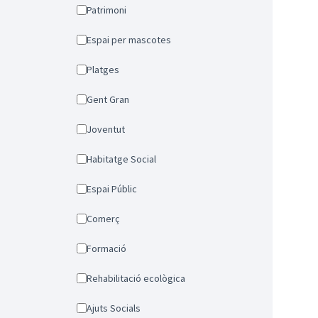
Patrimoni
Espai per mascotes
Platges
Gent Gran
Joventut
Habitatge Social
Espai Públic
Comerç
Formació
Rehabilitació ecològica
Ajuts Socials