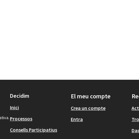
Decidim
El meu compte
Re
Inici
Crea un compte
Act
ativa.
Processos
Entra
Tr
Consells Participatius
Dad