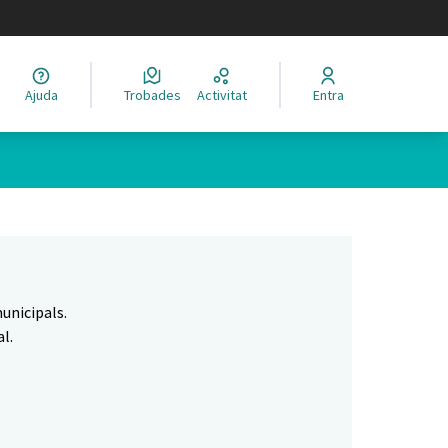
legir el idioma
Ajuda
Trobades
Activitat
Entra
Leaflet
|
©
HERE maps
 com a punts al mapa. L'element es pot fer servir amb un lector 
unicipals.
l.
.