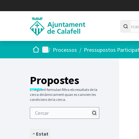
Inici
Menú principal
/
Processos
/
Pressupostos Participa
Saltar
El següen
+
−
Propostes
El següent formulari filtra els resultats de la
cerca dinàmicament quan es canvien les
condicions de la cerca.
Estat