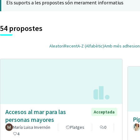
Els suports a les propostes són merament informatius
54 propostes
Aleatori
Recent
A-Z (Alfabètic)
Amb més adhesion
Accesos al mar para las
Acceptada
Pi
personas mayores
María Luisa Invernón
Platges
0
4