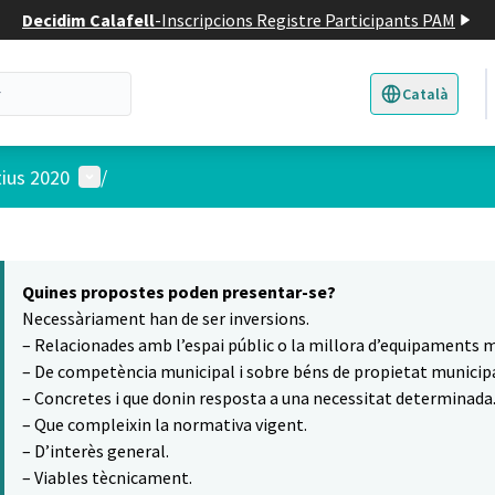
Decidim Calafell
-
Inscripcions Registre Participants PAM
Català
Triar la llengua
E
Menú d'usuari
tius 2020
/
 el mapa
t element és un mapa que presenta els components d'aquesta pàgina
Quines propostes poden presentar-se?
Necessàriament han de ser inversions.
– Relacionades amb l’espai públic o la millora d’equipaments m
– De competència municipal i sobre béns de propietat municipa
– Concretes i que donin resposta a una necessitat determinada
– Que compleixin la normativa vigent.
– D’interès general.
– Viables tècnicament.