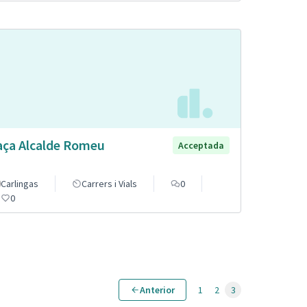
aça Alcalde Romeu
Acceptada
Carlingas
Carrers i Vials
0
0
Anterior
1
2
3