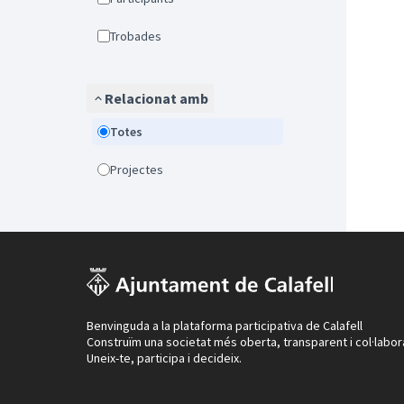
Trobades
Relacionat amb
Totes
Projectes
Benvinguda a la plataforma participativa de Calafell
Construïm una societat més oberta, transparent i col·labor
Uneix-te, participa i decideix.