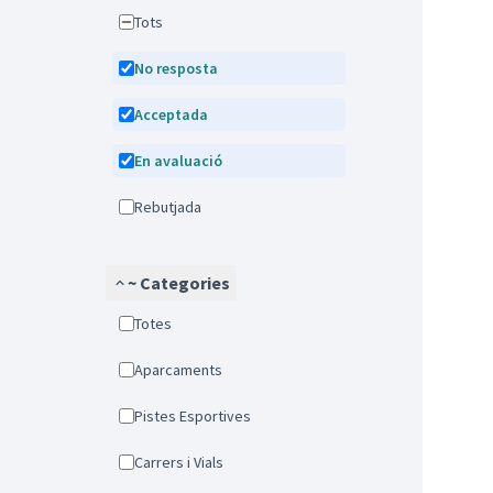
Tots
No resposta
Acceptada
En avaluació
Rebutjada
~ Categories
Totes
Aparcaments
Pistes Esportives
Carrers i Vials