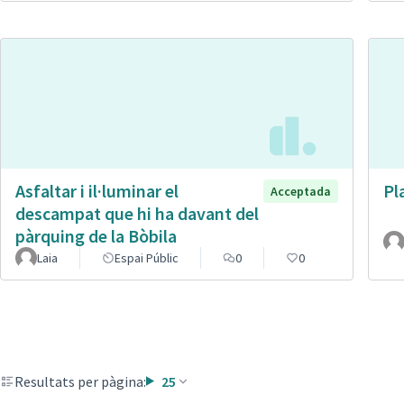
Asfaltar i il·luminar el
Pl
Acceptada
descampat que hi ha davant del
pàrquing de la Bòbila
Laia
Espai Públic
0
0
Resultats per pàgina:
25