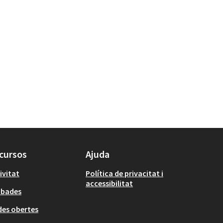
cursos
Ajuda
ivitat
Política de privacitat i
accessibilitat
obades
es obertes