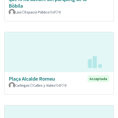
Bòbila
Laia
Espacio Público
0
0
Plaça Alcalde Romeu
Acceptada
Carlingas
Calles y Viales
0
0