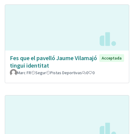
Fes que el pavelló Jaume Vilamajó
Acceptada
tingui identitat
Marc FR
Segur
Pistas Deportivas
0
0