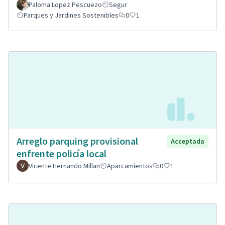
Paloma Lopez Pescuezo
Segur
Parques y Jardines Sostenibles
0
1
Arreglo parquing provisional
Acceptada
enfrente policía local
Vicente Hernando Millan
Aparcamientos
0
1