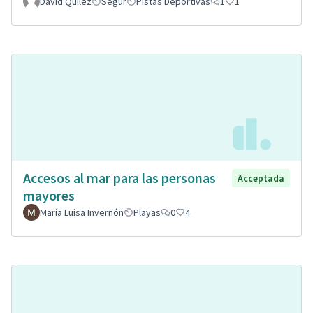
David Quilez
Segur
Pistas Deportivas
1
1
Accesos al mar para las personas
Acceptada
mayores
María Luisa Invernón
Playas
0
4