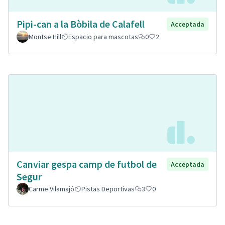
Pipi-can a la Bòbila de Calafell
Acceptada
Montse Hill
Espacio para mascotas
0
2
Canviar gespa camp de futbol de
Acceptada
Segur
Carme Vilamajó
Pistas Deportivas
3
0