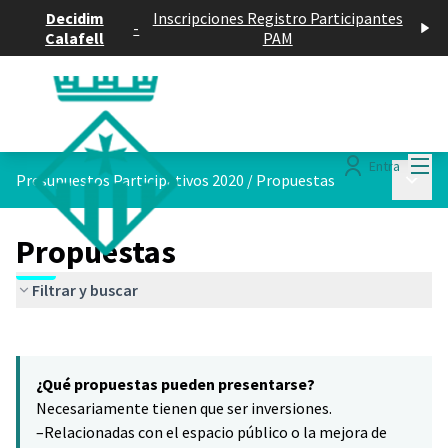
Decidim
Inscripciones Registro Participantes
-
Calafell
PAM
Menú
Entra
Menú p
Presupuestos Participativos 2020
/
Propuestas
Propuestas
Filtrar y buscar
Saltar el mapa
Leaflet
|
©
HERE maps
5
El siguiente elemento es un mapa que presenta los componentes 
+
¿Qué propuestas pueden presentarse?
−
Necesariamente tienen que ser inversiones.
–Relacionadas con el espacio público o la mejora de