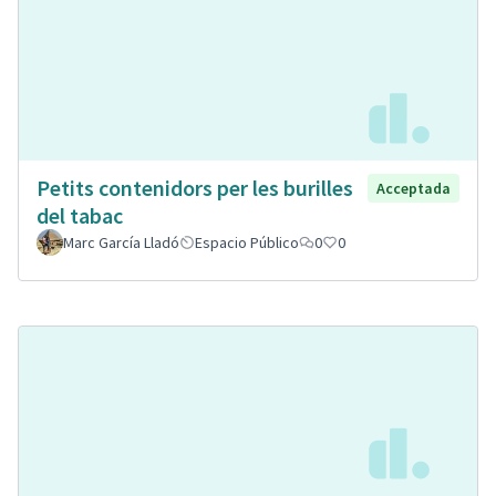
Petits contenidors per les burilles
Acceptada
del tabac
Marc García Lladó
Espacio Público
0
0