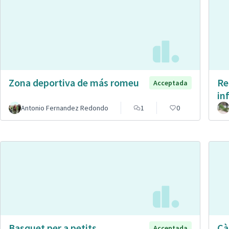
Zona deportiva de más romeu
Re
Acceptada
in
Antonio Fernandez Redondo
1
0
Basquet per a petits
Cà
Acceptada