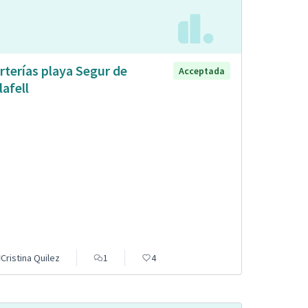
rterías playa Segur de
Acceptada
lafell
Cristina Quilez
1
4