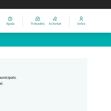
legir el idioma
Ajuda
Trobades
Activitat
Entra
Leaflet
|
©
HERE maps
 com a punts al mapa. L'element es pot fer servir amb un lector 
unicipals.
l.
.