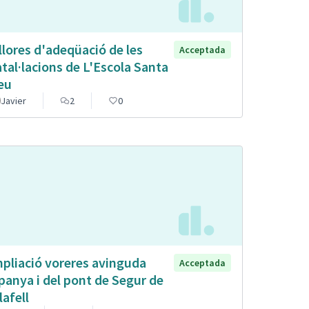
llores d'adeqüació de les
Acceptada
atal·lacions de L'Escola Santa
eu
Javier
2
0
pliació voreres avinguda
Acceptada
panya i del pont de Segur de
lafell