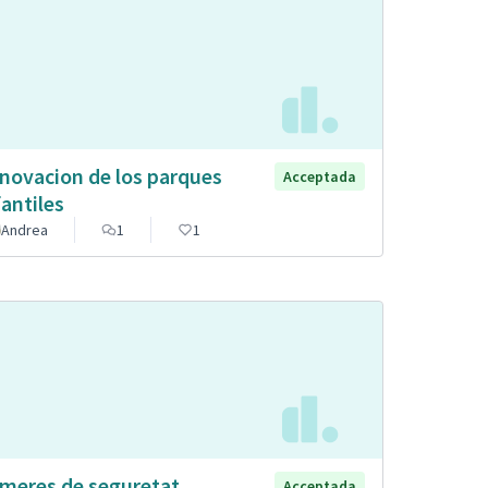
novacion de los parques
Acceptada
fantiles
Andrea
1
1
meres de seguretat
Acceptada