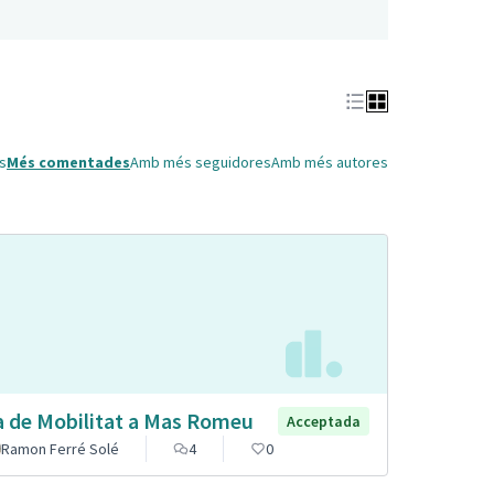
s
Més comentades
Amb més seguidores
Amb més autores
a de Mobilitat a Mas Romeu
Acceptada
Ramon Ferré Solé
4
0