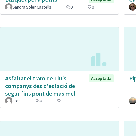
Sandra Soler Castells
0
0
Asfaltar el tram de Lluís
Pi
Acceptada
companys des d'estació de
segur fins pont de mas mel
aroa
0
1