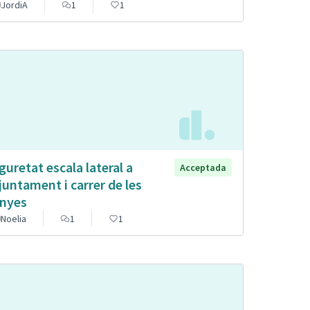
JordiA
1
1
guretat escala lateral a
Acceptada
Ajuntament i carrer de les
nyes
Noelia
1
1