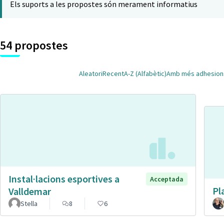
Els suports a les propostes són merament informatius
54 propostes
Aleatori
Recent
A-Z (Alfabètic)
Amb més adhesion
Instal·lacions esportives a
Acceptada
Pl
Valldemar
Stella
8
6