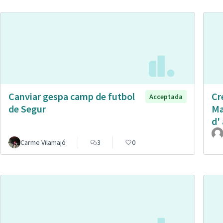
Canviar gespa camp de futbol
Cr
Acceptada
de Segur
Ma
d' 
Carme Vilamajó
3
0