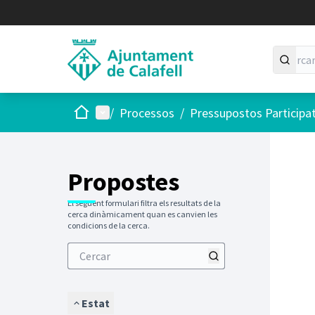
Inici
Menú principal
/
Processos
/
Pressupostos Participa
Saltar
El següen
+
−
Propostes
El següent formulari filtra els resultats de la
cerca dinàmicament quan es canvien les
condicions de la cerca.
Estat