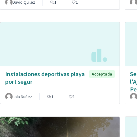
David Quilez
1
1
Instalaciones deportivas playa
Se
Acceptada
port segur
l'
Pe
Lola Nuñez
1
1