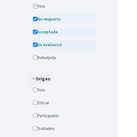
Tots
No resposta
Acceptada
En avaluació
Rebutjada
Origen
Tots
Oficial
Participants
Trobades