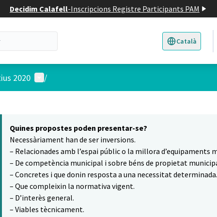
Decidim Calafell
-
Inscripcions Registre Participants PAM
Català
Triar la llengua
E
Menú d'usuari
tius 2020
/
 el mapa
8
t element és un mapa que presenta els components d'aquesta pàgina
Quines propostes poden presentar-se?
Necessàriament han de ser inversions.
– Relacionades amb l’espai públic o la millora d’equipaments m
– De competència municipal i sobre béns de propietat municipa
– Concretes i que donin resposta a una necessitat determinada
– Que compleixin la normativa vigent.
– D’interès general.
– Viables tècnicament.