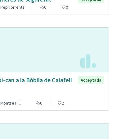
Pep Torrents
0
0
pi-can a la Bòbila de Calafell
Acceptada
Montse Hill
0
2