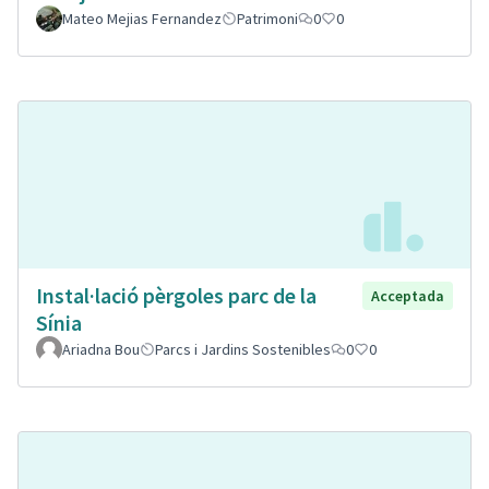
Mateo Mejias Fernandez
Patrimoni
0
0
Instal·lació pèrgoles parc de la
Acceptada
Sínia
Ariadna Bou
Parcs i Jardins Sostenibles
0
0