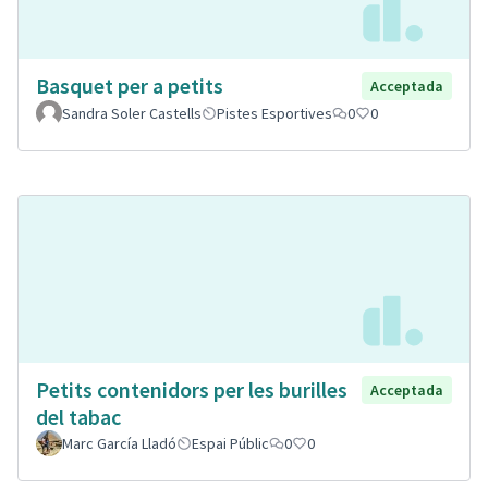
Basquet per a petits
Acceptada
Sandra Soler Castells
Pistes Esportives
0
0
Petits contenidors per les burilles
Acceptada
del tabac
Marc García Lladó
Espai Públic
0
0