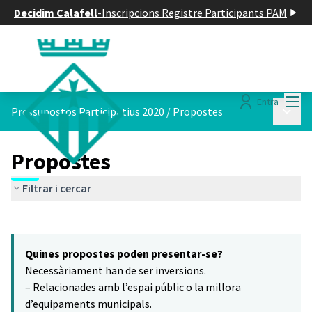
Decidim Calafell
-
Inscripcions Registre Participants PAM
Menú
Entra
Menú p
Pressupostos Participatius 2020
/
Propostes
Propostes
Filtrar i cercar
Saltar el mapa
Leaflet
|
©
HERE maps
6
El següent element és un mapa que presenta els components d'aq
+
Quines propostes poden presentar-se?
−
Necessàriament han de ser inversions.
– Relacionades amb l’espai públic o la millora
d’equipaments municipals.