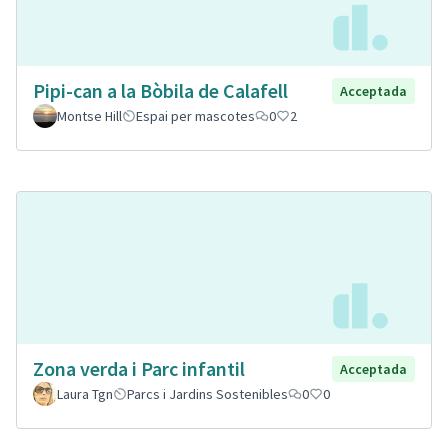
Pipi-can a la Bòbila de Calafell
Acceptada
Montse Hill
Espai per mascotes
0
2
Zona verda i Parc infantil
Acceptada
Laura Tgn
Parcs i Jardins Sostenibles
0
0