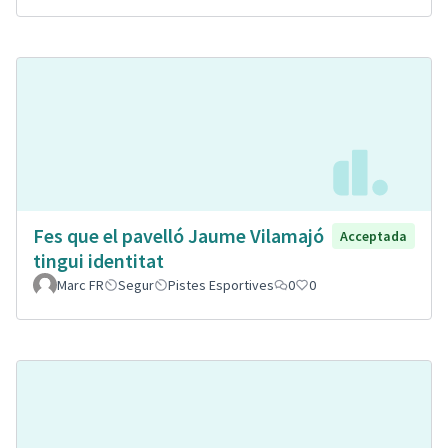
Fes que el pavelló Jaume Vilamajó
Acceptada
tingui identitat
Marc FR
Segur
Pistes Esportives
0
0