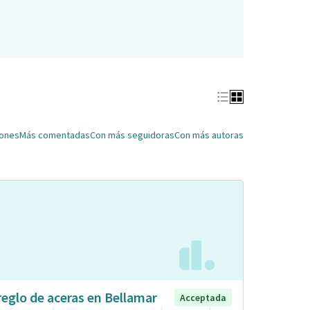
iones
Más comentadas
Con más seguidoras
Con más autoras
reglo de aceras en Bellamar
Acceptada