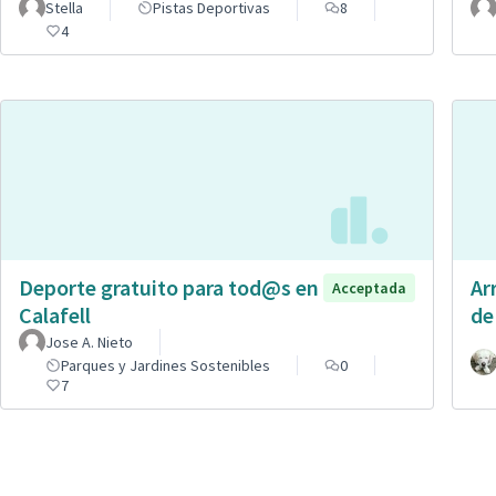
Stella
Pistas Deportivas
8
4
Deporte gratuito para tod@s en
Ar
Acceptada
Calafell
de
Jose A. Nieto
Parques y Jardines Sostenibles
0
7