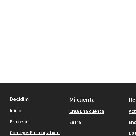
Decidim
Mi cuenta
Re
Inicio
Crea una cuenta
Act
Procesos
Entra
En
Consejos Participativos
Dat