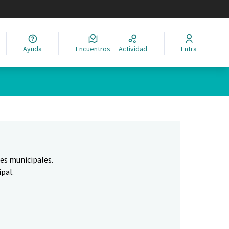
legir el idioma
Ayuda
Encuentros
Actividad
Entra
Leaflet
|
©
HERE maps
ina como puntos en el mapa. El elemento se puede utilizar con un 
nes municipales.
pal.