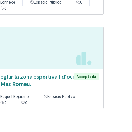
Lonneke
Espacio Público
0
0
reglar la zona esportiva I d'oci
Acceptada
 Mas Romeu.
Raquel Bejarano
Espacio Público
2
0