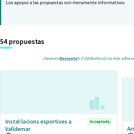
Los apoyos a las propuestas son meramente informativos
54 propuestas
Aleatorio
Reciente
A-Z (Alfabético)
Con más adhes
Instal·lacions esportives a
Acceptada
Ar
Valldemar