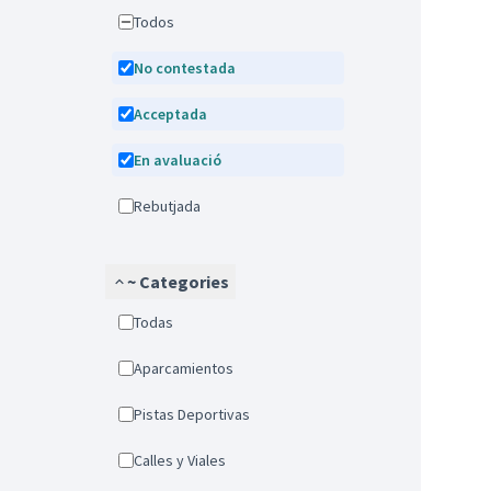
Todos
No contestada
Acceptada
En avaluació
Rebutjada
~ Categories
Todas
Aparcamientos
Pistas Deportivas
Calles y Viales