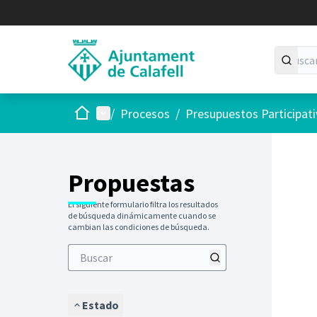
Inicio
Menú principal
/
Procesos
/
Presupuestos Participat
Saltar
El siguie
+
−
Propuestas
El siguiente formulario filtra los resultados
de búsqueda dinámicamente cuando se
cambian las condiciones de búsqueda.
Estado