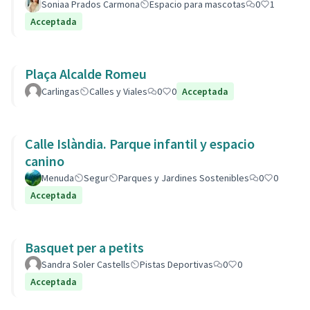
Soniaa Prados Carmona
Espacio para mascotas
0
1
Acceptada
Plaça Alcalde Romeu
Carlingas
Calles y Viales
0
0
Acceptada
Calle Islàndia. Parque infantil y espacio
canino
Menuda
Segur
Parques y Jardines Sostenibles
0
0
Acceptada
Basquet per a petits
Sandra Soler Castells
Pistas Deportivas
0
0
Acceptada