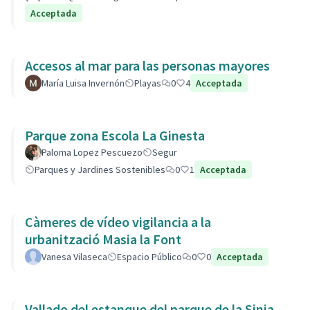
Acceptada
Accesos al mar para las personas mayores
María Luisa Invernón
Playas
0
4
Acceptada
Parque zona Escola La Ginesta
Paloma Lopez Pescuezo
Segur
Parques y Jardines Sostenibles
0
1
Acceptada
Càmeres de vídeo vigilancia a la
urbanització Masia la Font
Vanesa Vilaseca
Espacio Público
0
0
Acceptada
Vallado del estanque del parque de la Sinia