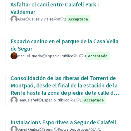
Asfaltar el camí entre Calafell Park i
Valldemar
Alba
Calles y Viales
0
2
Acceptada
Espacio canino en el parque de la Casa Vella
de Segur
Manuel Rueda
Espacio Público
0
0
Acceptada
Consolidación de las riberas del Torrent de
Montpaó, desde el final de la estación de la
Renfe hasta la zona de piedra de la calle de
L’Estany.
FemCalafell
Espacio Público
1
1
Acceptada
Instalacions Esportives a Segur de Calafell
David Quilez
Segur
Pistas Deportivas
1
1