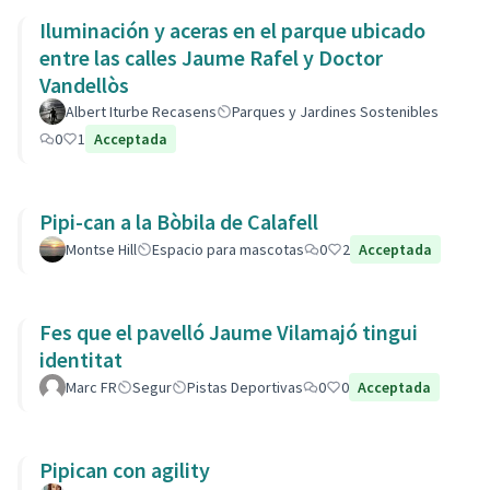
Iluminación y aceras en el parque ubicado
entre las calles Jaume Rafel y Doctor
Vandellòs
Albert Iturbe Recasens
Parques y Jardines Sostenibles
0
1
Acceptada
Pipi-can a la Bòbila de Calafell
Montse Hill
Espacio para mascotas
0
2
Acceptada
Fes que el pavelló Jaume Vilamajó tingui
identitat
Marc FR
Segur
Pistas Deportivas
0
0
Acceptada
Pipican con agility