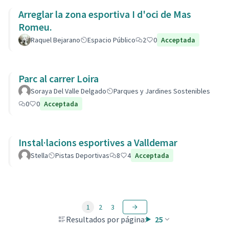
Arreglar la zona esportiva I d'oci de Mas
Romeu.
Raquel Bejarano
Espacio Público
2
0
Acceptada
Parc al carrer Loira
Soraya Del Valle Delgado
Parques y Jardines Sostenibles
0
0
Acceptada
Instal·lacions esportives a Valldemar
Stella
Pistas Deportivas
8
4
Acceptada
1
2
3
Resultados por página:
25