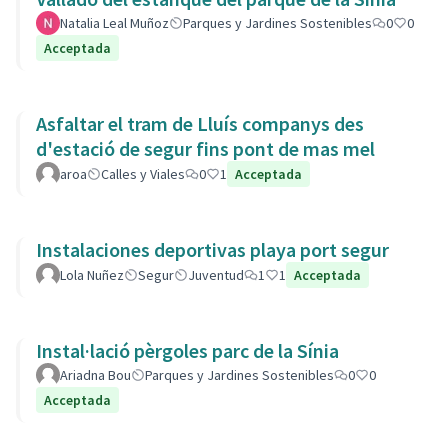
Natalia Leal Muñoz
Parques y Jardines Sostenibles
0
0
Acceptada
Asfaltar el tram de Lluís companys des
d'estació de segur fins pont de mas mel
aroa
Calles y Viales
0
1
Acceptada
Instalaciones deportivas playa port segur
Lola Nuñez
Segur
Juventud
1
1
Acceptada
Instal·lació pèrgoles parc de la Sínia
Ariadna Bou
Parques y Jardines Sostenibles
0
0
Acceptada