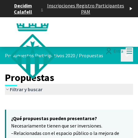
Decidim
Inscripciones Registro Participantes
-
Calafell
PAM
Menú
Entra
Menú p
Presupuestos Participativos 2020
/
Propuestas
Propuestas
Filtrar y buscar
Saltar el mapa
Leaflet
|
©
HERE maps
7
El siguiente elemento es un mapa que presenta los componentes 
+
¿Qué propuestas pueden presentarse?
−
Necesariamente tienen que ser inversiones.
–Relacionadas con el espacio público o la mejora de