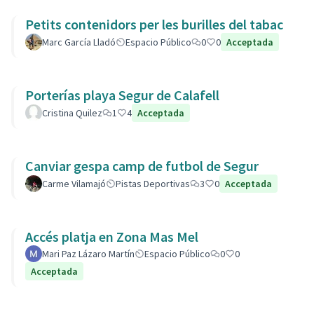
Petits contenidors per les burilles del tabac
Marc García Lladó
Espacio Público
0
0
Acceptada
Porterías playa Segur de Calafell
Cristina Quilez
1
4
Acceptada
Canviar gespa camp de futbol de Segur
Carme Vilamajó
Pistas Deportivas
3
0
Acceptada
Accés platja en Zona Mas Mel
Mari Paz Lázaro Martín
Espacio Público
0
0
Acceptada