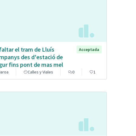
faltar el tram de Lluís
Acceptada
mpanys des d'estació de
gur fins pont de mas mel
aroa
Calles y Viales
0
1