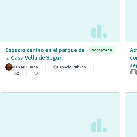
Espacio canino en el parque de
As
Acceptada
la Casa Vella de Segur
co
se
Manuel Rueda
Espacio Público
0
0