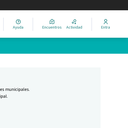
legir el idioma
Ayuda
Encuentros
Actividad
Entra
Leaflet
|
©
HERE maps
ina como puntos en el mapa. El elemento se puede utilizar con un 
nes municipales.
pal.