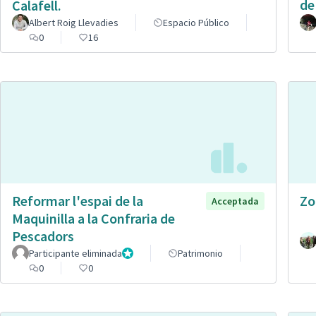
de
Calafell.
Albert Roig Llevadies
Espacio Público
0
16
Reformar l'espai de la
Zo
Acceptada
Maquinilla a la Confraria de
Pescadors
Participante eliminada
Administrador
Patrimonio
0
0