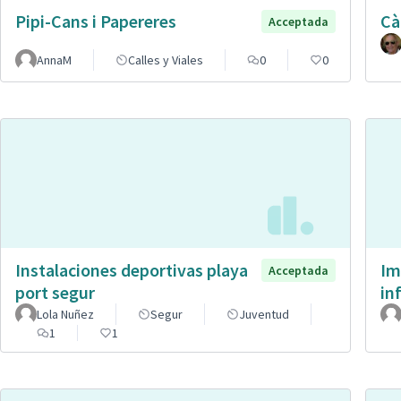
Pipi-Cans i Papereres
Cà
Acceptada
AnnaM
Calles y Viales
0
0
Instalaciones deportivas playa
Im
Acceptada
port segur
in
Lola Nuñez
Segur
Juventud
1
1