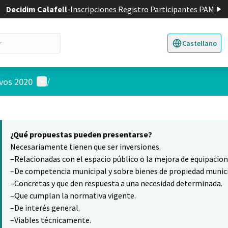
Decidim Calafell
-
Inscripciones Registro Participantes PAM
Castellano
Triar la llengua
E
Menú de usuario
ivos 2020
/
 el mapa
8
nte elemento es un mapa que presenta los componentes de esta pág
¿Qué propuestas pueden presentarse?
Necesariamente tienen que ser inversiones.
–Relacionadas con el espacio público o la mejora de equipacio
–De competencia municipal y sobre bienes de propiedad munici
–Concretas y que den respuesta a una necesidad determinada.
–Que cumplan la normativa vigente.
–De interés general.
–Viables técnicamente.