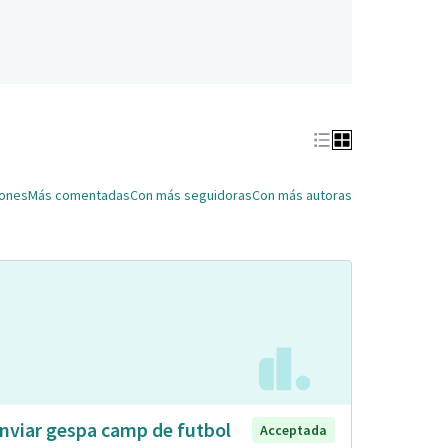
iones
Más comentadas
Con más seguidoras
Con más autoras
nviar gespa camp de futbol
Acceptada