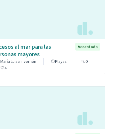
cesos al mar para las
Acceptada
rsonas mayores
María Luisa Invernón
Playas
0
4