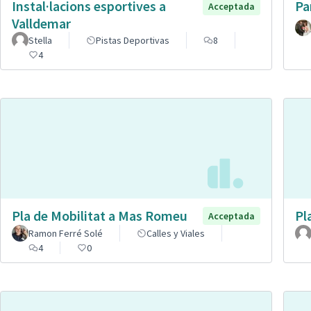
Instal·lacions esportives a
Pa
Acceptada
Valldemar
Stella
Pistas Deportivas
8
4
Pla de Mobilitat a Mas Romeu
Pl
Acceptada
Ramon Ferré Solé
Calles y Viales
4
0