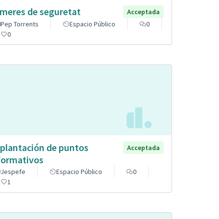
meres de seguretat
Acceptada
Pep Torrents
Espacio Público
0
0
plantación de puntos
Acceptada
formativos
Jespefe
Espacio Público
0
1