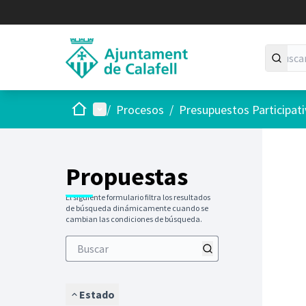
Inicio
Menú principal
/
Procesos
/
Presupuestos Participat
Saltar
El siguie
+
−
Propuestas
El siguiente formulario filtra los resultados
de búsqueda dinámicamente cuando se
cambian las condiciones de búsqueda.
Estado