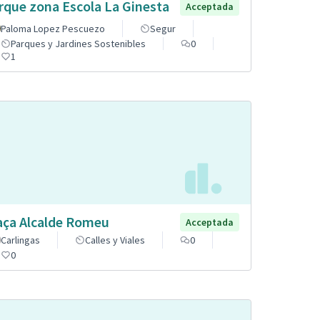
rque zona Escola La Ginesta
Acceptada
Paloma Lopez Pescuezo
Segur
Parques y Jardines Sostenibles
0
1
aça Alcalde Romeu
Acceptada
Carlingas
Calles y Viales
0
0