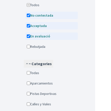
Todos
No contestada
Acceptada
En avaluació
Rebutjada
~ Categories
Todas
Aparcamientos
Pistas Deportivas
Calles y Viales