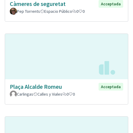
Càmeres de seguretat
Acceptada
Pep Torrents
Espacio Público
0
0
Plaça Alcalde Romeu
Acceptada
Carlingas
Calles y Viales
0
0