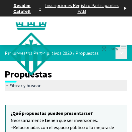
Decidim
Inscripciones Registro Participantes
-
Calafell
PAM
Menú
Entra
Menú p
Presupuestos Participativos 2020
/
Propuestas
Propuestas
Filtrar y buscar
Saltar el mapa
Leaflet
|
©
HERE maps
16
El siguiente elemento es un mapa que presenta los componentes 
+
¿Qué propuestas pueden presentarse?
−
Necesariamente tienen que ser inversiones.
–Relacionadas con el espacio público o la mejora de