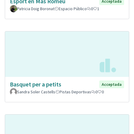
Esport en Mas Romeu
Acceptada
Patricia Doig Boronat
Espacio Público
0
1
Basquet per a petits
Acceptada
Sandra Soler Castells
Pistas Deportivas
0
0