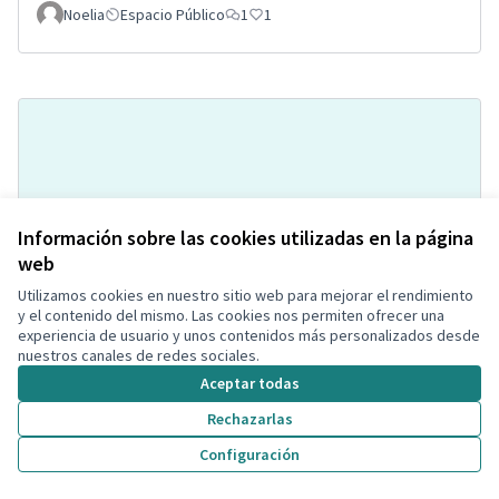
Noelia
Espacio Público
1
1
Información sobre las cookies utilizadas en la página
web
Aparcamiento/Picnic/Correcan
Utilizamos cookies en nuestro sitio web para mejorar el rendimiento
Acceptada
y el contenido del mismo. Las cookies nos permiten ofrecer una
Plaza Toros de Segur
experiencia de usuario y unos contenidos más personalizados desde
Vanessa Salmerón Montava
nuestros canales de redes sociales.
Parques y Jardines Sostenibles
0
0
Aceptar todas
Rechazarlas
Configuración