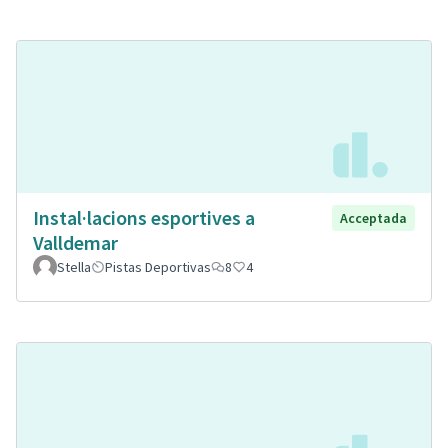
Instal·lacions esportives a
Acceptada
Valldemar
Stella
Pistas Deportivas
8
4