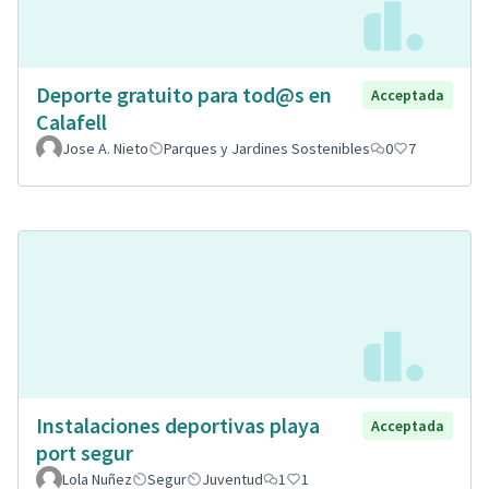
Deporte gratuito para tod@s en
Acceptada
Calafell
Jose A. Nieto
Parques y Jardines Sostenibles
0
7
Instalaciones deportivas playa
Acceptada
port segur
Lola Nuñez
Segur
Juventud
1
1