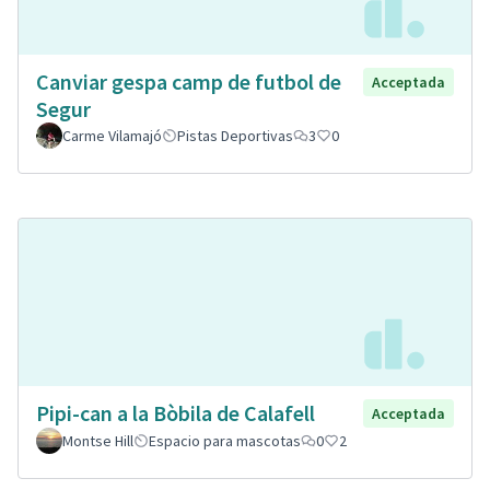
Canviar gespa camp de futbol de
Acceptada
Segur
Carme Vilamajó
Pistas Deportivas
3
0
Pipi-can a la Bòbila de Calafell
Acceptada
Montse Hill
Espacio para mascotas
0
2