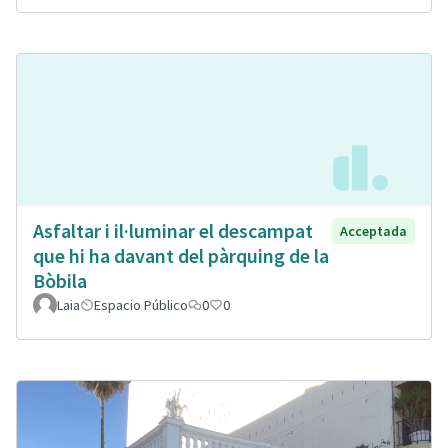
Asfaltar i il·luminar el descampat
Acceptada
que hi ha davant del pàrquing de la
Bòbila
Laia
Espacio Público
0
0