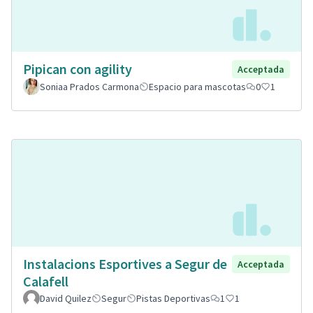
Pipican con agility
Acceptada
Soniaa Prados Carmona
Espacio para mascotas
0
1
Instalacions Esportives a Segur de
Acceptada
Calafell
David Quilez
Segur
Pistas Deportivas
1
1