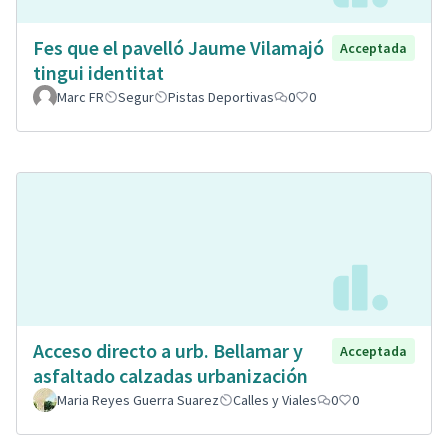
Fes que el pavelló Jaume Vilamajó
Acceptada
tingui identitat
Marc FR
Segur
Pistas Deportivas
0
0
Acceso directo a urb. Bellamar y
Acceptada
asfaltado calzadas urbanización
Maria Reyes Guerra Suarez
Calles y Viales
0
0