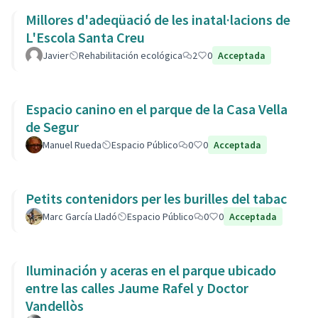
Millores d'adeqüació de les inatal·lacions de
L'Escola Santa Creu
Javier
Rehabilitación ecológica
2
0
Acceptada
Espacio canino en el parque de la Casa Vella
de Segur
Manuel Rueda
Espacio Público
0
0
Acceptada
Petits contenidors per les burilles del tabac
Marc García Lladó
Espacio Público
0
0
Acceptada
Iluminación y aceras en el parque ubicado
entre las calles Jaume Rafel y Doctor
Vandellòs