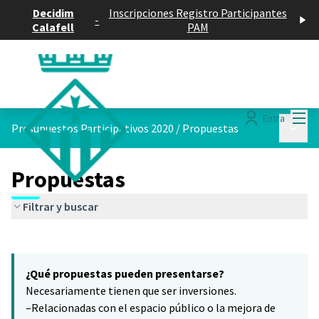
Decidim
Inscripciones Registro Participantes
-
Calafell
PAM
Menú
Entra
Menú p
Presupuestos Participativos 2020
/
Propuestas
Propuestas
Filtrar y buscar
Saltar el mapa
Leaflet
|
©
HERE maps
El siguiente elemento es un mapa que presenta los componentes 
+
¿Qué propuestas pueden presentarse?
−
Necesariamente tienen que ser inversiones.
–Relacionadas con el espacio público o la mejora de