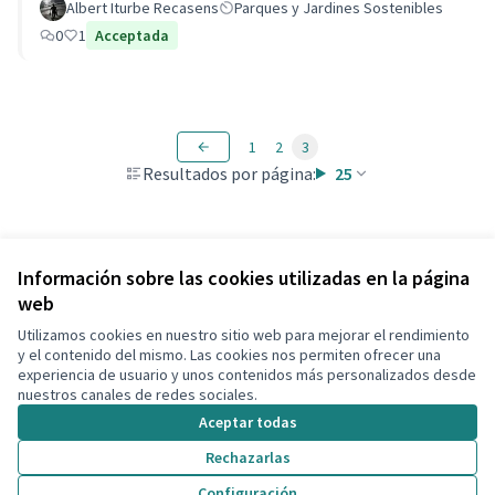
Albert Iturbe Recasens
Parques y Jardines Sostenibles
0
1
Acceptada
1
2
3
Resultados por página:
25
Ver todas las propuestas retiradas
Información sobre las cookies utilizadas en la página
web
Utilizamos cookies en nuestro sitio web para mejorar el rendimiento
Términos y condiciones de uso
y el contenido del mismo. Las cookies nos permiten ofrecer una
Configuración de cookies
experiencia de usuario y unos contenidos más personalizados desde
Decidim Calafell en X
Decidim Calafell en Facebook
Decidim Calafell en YouTube
Decidim Calafell en GitHub
nuestros canales de redes sociales.
(Enlace externo)
(Enlace externo)
(Enlace externo)
(Enlace externo)
Aceptar todas
Rechazarlas
Con licenci
(Enlace exte
Configuración