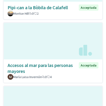
Pipi-can a la Bòbila de Calafell
Acceptada
Montse Hill
0
2
Accesos al mar para las personas
Acceptada
mayores
María Luisa Invernón
0
4