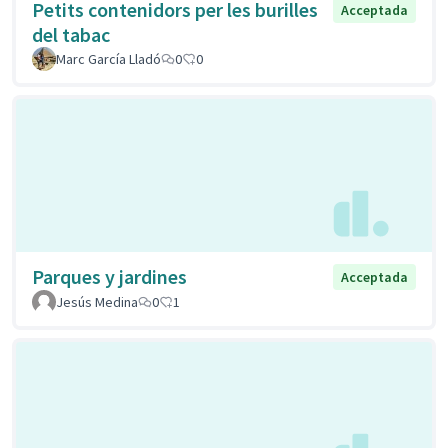
Petits contenidors per les burilles
Acceptada
del tabac
Marc García Lladó
0
0
Parques y jardines
Acceptada
Jesús Medina
0
1