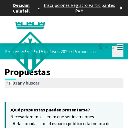
Decidim
Inscripciones Registro Participantes
-
Calafell
PAM
Menú
Entra
Menú p
Presupuestos Participativos 2020
/
Propuestas
Propuestas
Filtrar y buscar
Saltar el mapa
Leaflet
|
©
HERE maps
9
El siguiente elemento es un mapa que presenta los componentes 
+
¿Qué propuestas pueden presentarse?
−
Necesariamente tienen que ser inversiones.
–Relacionadas con el espacio público o la mejora de