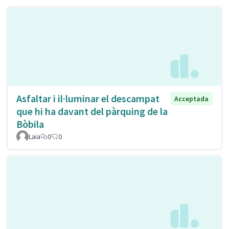
Asfaltar i il·luminar el descampat
Acceptada
que hi ha davant del pàrquing de la
Bòbila
Laia
0
0