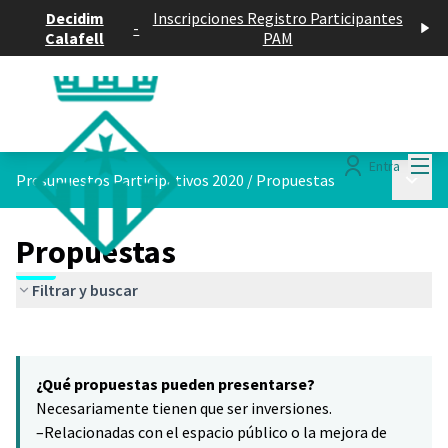
Decidim
Inscripciones Registro Participantes
-
Calafell
PAM
Menú
Entra
Menú p
Presupuestos Participativos 2020
/
Propuestas
Propuestas
Filtrar y buscar
Saltar el mapa
Leaflet
|
©
HERE maps
El siguiente elemento es un mapa que presenta los componentes 
+
¿Qué propuestas pueden presentarse?
−
Necesariamente tienen que ser inversiones.
–Relacionadas con el espacio público o la mejora de