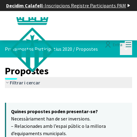
Decidim Calafell
-
Inscripcions Registre Participants PAM
Menú
Entra
Menú p
Pressupostos Participatius 2020
/
Propostes
Propostes
Filtrar i cercar
Saltar el mapa
Leaflet
|
©
HERE maps
6
El següent element és un mapa que presenta els components d'aq
+
Quines propostes poden presentar-se?
−
Necessàriament han de ser inversions.
– Relacionades amb l’espai públic o la millora
d’equipaments municipals.