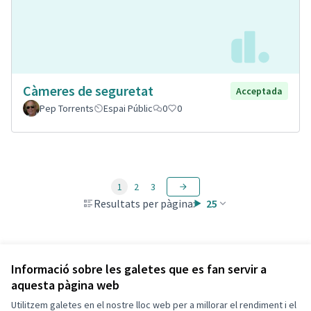
Càmeres de seguretat
Acceptada
Pep Torrents
Espai Públic
0
0
1
2
3
Resultats per pàgina:
25
Veure totes les propostes retirades
Informació sobre les galetes que es fan servir a
aquesta pàgina web
Utilitzem galetes en el nostre lloc web per a millorar el rendiment i el
Termes i condicions d'ús