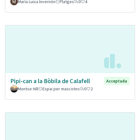
María Luisa Invernón
Platges
0
4
Pipi-can a la Bòbila de Calafell
Acceptada
Montse Hill
Espai per mascotes
0
2