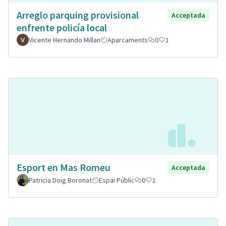
Arreglo parquing provisional
Acceptada
enfrente policía local
Vicente Hernando Millan
Aparcaments
0
1
Esport en Mas Romeu
Acceptada
Patricia Doig Boronat
Espai Públic
0
1