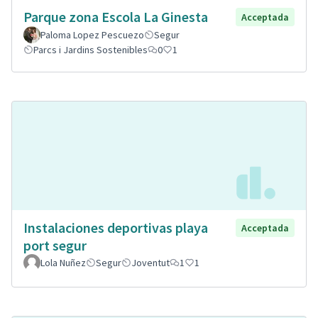
Parque zona Escola La Ginesta
Acceptada
Paloma Lopez Pescuezo
Segur
Parcs i Jardins Sostenibles
0
1
Instalaciones deportivas playa
Acceptada
port segur
Lola Nuñez
Segur
Joventut
1
1