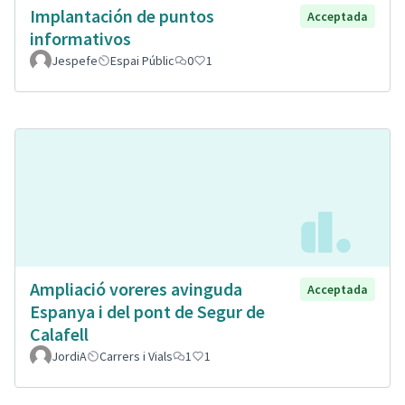
Implantación de puntos
Acceptada
informativos
Jespefe
Espai Públic
0
1
Ampliació voreres avinguda
Acceptada
Espanya i del pont de Segur de
Calafell
JordiA
Carrers i Vials
1
1