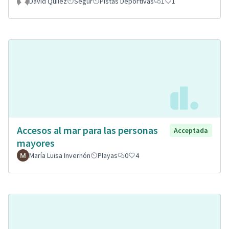
David Quilez
Segur
Pistas Deportivas
1
1
Accesos al mar para las personas
Acceptada
mayores
María Luisa Invernón
Playas
0
4