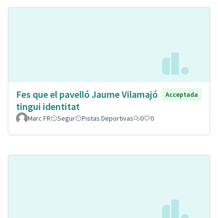
Fes que el pavelló Jaume Vilamajó
Acceptada
tingui identitat
Marc FR
Segur
Pistas Deportivas
0
0