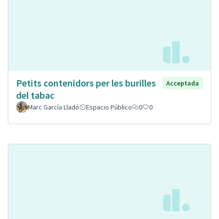
Petits contenidors per les burilles
Acceptada
del tabac
Marc García Lladó
Espacio Público
0
0