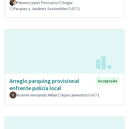
Paloma Lopez Pescuezo
Segur
Parques y Jardines Sostenibles
0
1
Arreglo parquing provisional
Acceptada
enfrente policía local
Vicente Hernando Millan
Aparcamientos
0
1