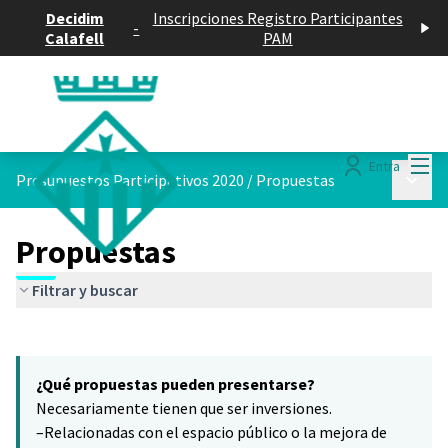
Decidim
Inscripciones Registro Participantes
-
Calafell
PAM
Menú
Entra
Menú p
Presupuestos Participativos 2020
/
Propuestas
Propuestas
Filtrar y buscar
Saltar el mapa
Leaflet
|
©
HERE maps
5
El siguiente elemento es un mapa que presenta los componentes 
+
¿Qué propuestas pueden presentarse?
−
Necesariamente tienen que ser inversiones.
–Relacionadas con el espacio público o la mejora de