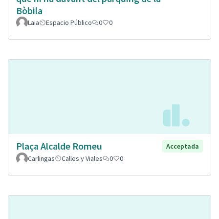
Bòbila
Laia
Espacio Público
0
0
Plaça Alcalde Romeu
Acceptada
Carlingas
Calles y Viales
0
0