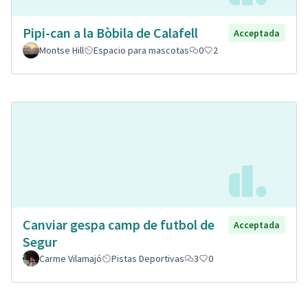
Pipi-can a la Bòbila de Calafell
Acceptada
Montse Hill
Espacio para mascotas
0
2
Canviar gespa camp de futbol de
Acceptada
Segur
Carme Vilamajó
Pistas Deportivas
3
0