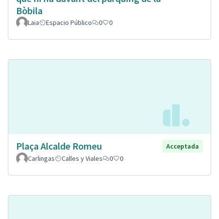
Bòbila
Laia
Espacio Público
0
0
Plaça Alcalde Romeu
Acceptada
Carlingas
Calles y Viales
0
0