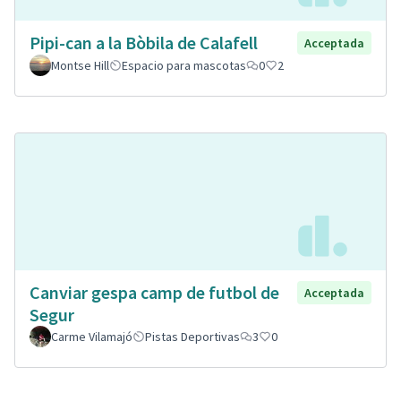
Pipi-can a la Bòbila de Calafell
Acceptada
Montse Hill
Espacio para mascotas
0
2
Canviar gespa camp de futbol de
Acceptada
Segur
Carme Vilamajó
Pistas Deportivas
3
0