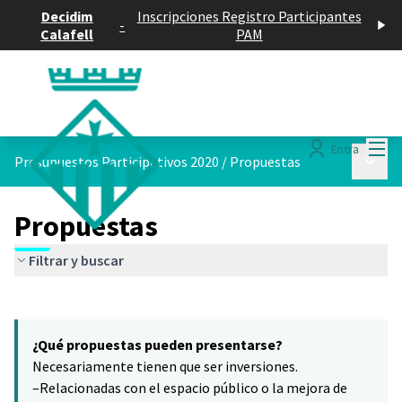
Decidim
Inscripciones Registro Participantes
-
Calafell
PAM
Menú
Entra
Menú p
Presupuestos Participativos 2020
/
Propuestas
Propuestas
Filtrar y buscar
Saltar el mapa
Leaflet
|
©
HERE maps
5
El siguiente elemento es un mapa que presenta los componentes 
+
¿Qué propuestas pueden presentarse?
−
Necesariamente tienen que ser inversiones.
–Relacionadas con el espacio público o la mejora de