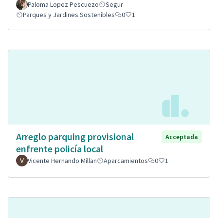
Paloma Lopez Pescuezo
Segur
Parques y Jardines Sostenibles
0
1
Arreglo parquing provisional
Acceptada
enfrente policía local
Vicente Hernando Millan
Aparcamientos
0
1