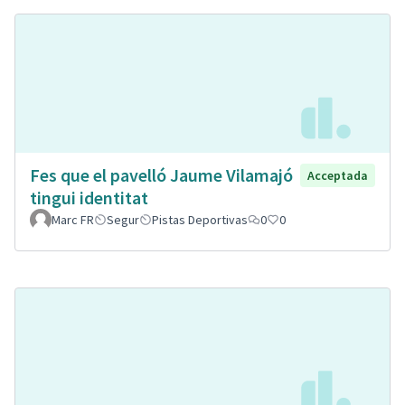
Fes que el pavelló Jaume Vilamajó
Acceptada
tingui identitat
Marc FR
Segur
Pistas Deportivas
0
0