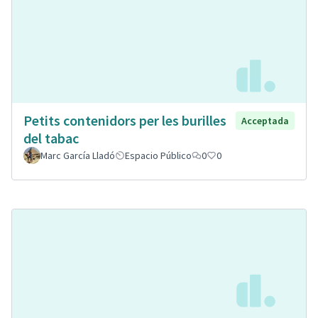
Petits contenidors per les burilles
Acceptada
del tabac
Marc García Lladó
Espacio Público
0
0