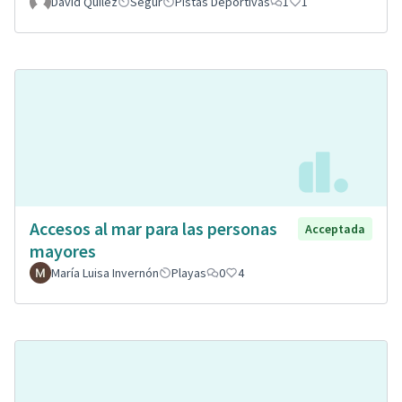
David Quilez
Segur
Pistas Deportivas
1
1
Accesos al mar para las personas
Acceptada
mayores
María Luisa Invernón
Playas
0
4