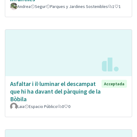
Andrea
Segur
Parques y Jardines Sostenibles
1
1
Asfaltar i il·luminar el descampat
Acceptada
que hi ha davant del pàrquing de la
Bòbila
Laia
Espacio Público
0
0