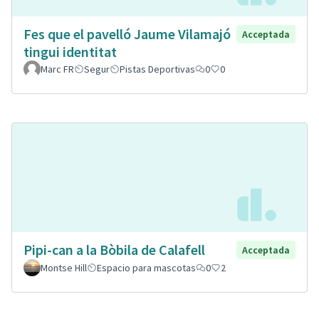
Fes que el pavelló Jaume Vilamajó
Acceptada
tingui identitat
Marc FR
Segur
Pistas Deportivas
0
0
Pipi-can a la Bòbila de Calafell
Acceptada
Montse Hill
Espacio para mascotas
0
2