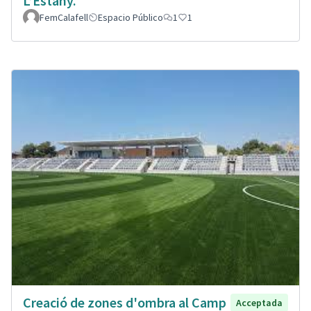
L’Estany.
FemCalafell
Espacio Público
1
1
Creació de zones d'ombra al Camp
Acceptada