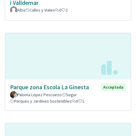
i Valldemar
Alba
Calles y Viales
0
2
Parque zona Escola La Ginesta
Acceptada
Paloma Lopez Pescuezo
Segur
Parques y Jardines Sostenibles
0
1