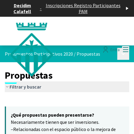
Decidim
Inscripciones Registro Participantes
-
Calafell
PAM
Menú
Entra
Menú p
Presupuestos Participativos 2020
/
Propuestas
Propuestas
Filtrar y buscar
Saltar el mapa
Leaflet
|
©
HERE maps
16
El siguiente elemento es un mapa que presenta los componentes 
+
¿Qué propuestas pueden presentarse?
−
Necesariamente tienen que ser inversiones.
–Relacionadas con el espacio público o la mejora de