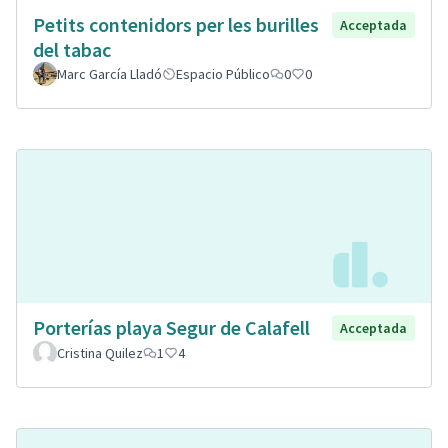
Petits contenidors per les burilles
Acceptada
del tabac
Marc García Lladó
Espacio Público
0
0
Porterías playa Segur de Calafell
Acceptada
Cristina Quilez
1
4