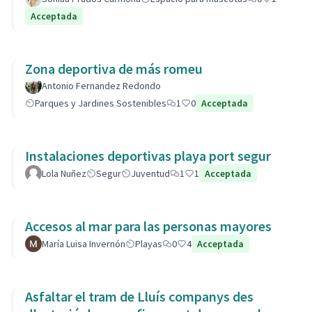
Acceptada
Zona deportiva de más romeu
Antonio Fernandez Redondo
Parques y Jardines Sostenibles
1
0
Acceptada
Instalaciones deportivas playa port segur
Lola Nuñez
Segur
Juventud
1
1
Acceptada
Accesos al mar para las personas mayores
María Luisa Invernón
Playas
0
4
Acceptada
Asfaltar el tram de Lluís companys des