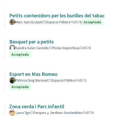
Petits contenidors per les burilles del tabac
Marc García Lladó
Espacio Público
0
0
Acceptada
Basquet per a petits
Sandra Soler Castells
Pistas Deportivas
0
0
Acceptada
Esport en Mas Romeu
Patricia Doig Boronat
Espacio Público
0
1
Acceptada
Zona verda i Parc infantil
Laura Tgn
Parques y Jardines Sostenibles
0
0