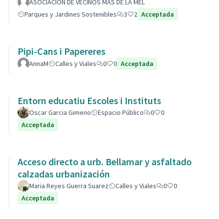
ASOCIACION DE VECINOS MAS DE LA MEL
Parques y Jardines Sostenibles
3
2
Acceptada
Pipi-Cans i Papereres
AnnaM
Calles y Viales
0
0
Acceptada
Entorn educatiu Escoles i Instituts
Oscar Garcia Gimeno
Espacio Público
0
0
Acceptada
Acceso directo a urb. Bellamar y asfaltado
calzadas urbanización
Maria Reyes Guerra Suarez
Calles y Viales
0
0
Acceptada