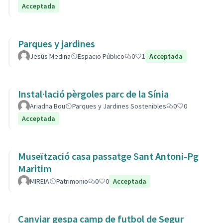
Acceptada
Parques y jardines
Jesús Medina
Espacio Público
0
1
Acceptada
Instal·lació pèrgoles parc de la Sínia
Ariadna Bou
Parques y Jardines Sostenibles
0
0
Acceptada
Museïtzació casa passatge Sant Antoni-Pg
Maritim
MIREIA
Patrimonio
0
0
Acceptada
Canviar gespa camp de futbol de Segur