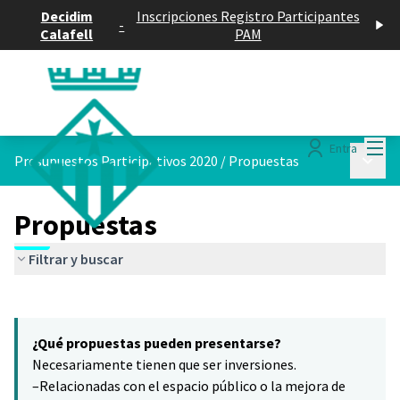
Decidim
Inscripciones Registro Participantes
-
Calafell
PAM
Menú
Entra
Menú p
Presupuestos Participativos 2020
/
Propuestas
Propuestas
Filtrar y buscar
Saltar el mapa
Leaflet
|
©
HERE maps
16
El siguiente elemento es un mapa que presenta los componentes 
+
¿Qué propuestas pueden presentarse?
−
Necesariamente tienen que ser inversiones.
–Relacionadas con el espacio público o la mejora de