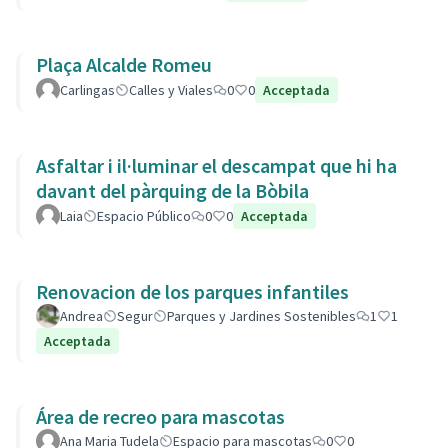
Plaça Alcalde Romeu
Carlingas
Calles y Viales
0
0
Acceptada
Asfaltar i il·luminar el descampat que hi ha
davant del pàrquing de la Bòbila
Laia
Espacio Público
0
0
Acceptada
Renovacion de los parques infantiles
Andrea
Segur
Parques y Jardines Sostenibles
1
1
Acceptada
Área de recreo para mascotas
Ana Maria Tudela
Espacio para mascotas
0
0