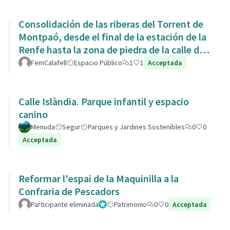
Consolidación de las riberas del Torrent de
Montpaó, desde el final de la estación de la
Renfe hasta la zona de piedra de la calle de
L’Estany.
FemCalafell
Espacio Público
1
1
Acceptada
Calle Islàndia. Parque infantil y espacio
canino
Menuda
Segur
Parques y Jardines Sostenibles
0
0
Acceptada
Reformar l'espai de la Maquinilla a la
Confraria de Pescadors
Participante eliminada
Administrador
Patrimonio
0
0
Acceptada