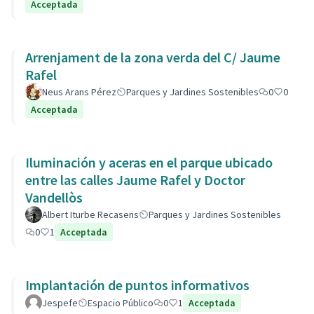
Acceptada
Arrenjament de la zona verda del C/ Jaume
Rafel
Neus Arans Pérez
Parques y Jardines Sostenibles
0
0
Acceptada
Iluminación y aceras en el parque ubicado
entre las calles Jaume Rafel y Doctor
Vandellòs
Albert Iturbe Recasens
Parques y Jardines Sostenibles
0
1
Acceptada
Implantación de puntos informativos
Jespefe
Espacio Público
0
1
Acceptada