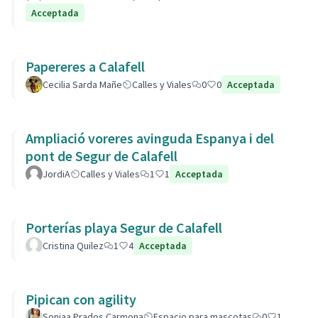
Acceptada
Papereres a Calafell
Cecilia Sarda Mañe
Calles y Viales
0
0
Acceptada
Ampliació voreres avinguda Espanya i del
pont de Segur de Calafell
JordiA
Calles y Viales
1
1
Acceptada
Porterías playa Segur de Calafell
Cristina Quilez
1
4
Acceptada
Pipican con agility
Soniaa Prados Carmona
Espacio para mascotas
0
1