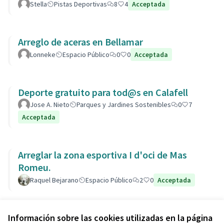
Stella
Pistas Deportivas
8
4
Acceptada
Arreglo de aceras en Bellamar
Lonneke
Espacio Público
0
0
Acceptada
Deporte gratuito para tod@s en Calafell
Jose A. Nieto
Parques y Jardines Sostenibles
0
7
Acceptada
Arreglar la zona esportiva I d'oci de Mas
Romeu.
Raquel Bejarano
Espacio Público
2
0
Acceptada
Ver todas las propuestas retiradas
Información sobre las cookies utilizadas en la página