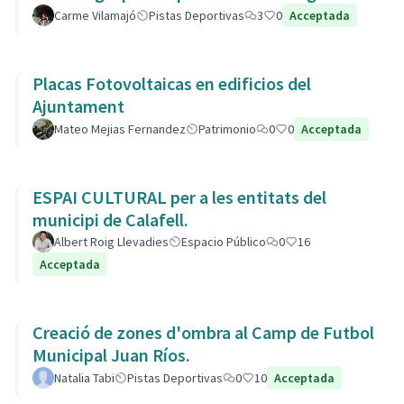
Carme Vilamajó
Pistas Deportivas
3
0
Acceptada
Placas Fotovoltaicas en edificios del
Ajuntament
Mateo Mejias Fernandez
Patrimonio
0
0
Acceptada
ESPAI CULTURAL per a les entitats del
municipi de Calafell.
Albert Roig Llevadies
Espacio Público
0
16
Acceptada
Creació de zones d'ombra al Camp de Futbol
Municipal Juan Ríos.
Natalia Tabi
Pistas Deportivas
0
10
Acceptada