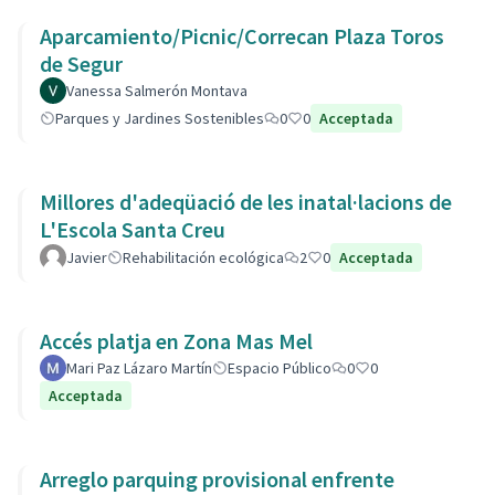
Aparcamiento/Picnic/Correcan Plaza Toros
de Segur
Vanessa Salmerón Montava
Parques y Jardines Sostenibles
0
0
Acceptada
Millores d'adeqüació de les inatal·lacions de
L'Escola Santa Creu
Javier
Rehabilitación ecológica
2
0
Acceptada
Accés platja en Zona Mas Mel
Mari Paz Lázaro Martín
Espacio Público
0
0
Acceptada
Arreglo parquing provisional enfrente