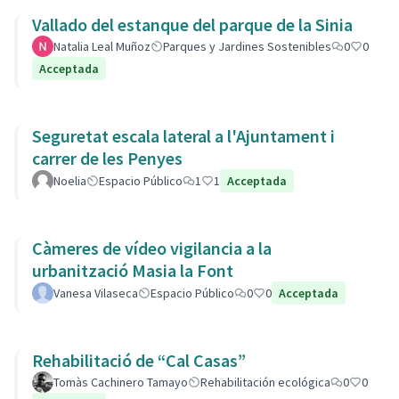
Vallado del estanque del parque de la Sinia
Natalia Leal Muñoz
Parques y Jardines Sostenibles
0
0
Acceptada
Seguretat escala lateral a l'Ajuntament i
carrer de les Penyes
Noelia
Espacio Público
1
1
Acceptada
Càmeres de vídeo vigilancia a la
urbanització Masia la Font
Vanesa Vilaseca
Espacio Público
0
0
Acceptada
Rehabilitació de “Cal Casas”
Tomàs Cachinero Tamayo
Rehabilitación ecológica
0
0