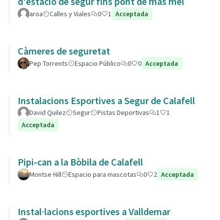
d'estació de segur fins pont de mas mel
aroa
Calles y Viales
0
1
Acceptada
Càmeres de seguretat
Pep Torrents
Espacio Público
0
0
Acceptada
Instalacions Esportives a Segur de Calafell
David Quilez
Segur
Pistas Deportivas
1
1
Acceptada
Pipi-can a la Bòbila de Calafell
Montse Hill
Espacio para mascotas
0
2
Acceptada
Instal·lacions esportives a Valldemar