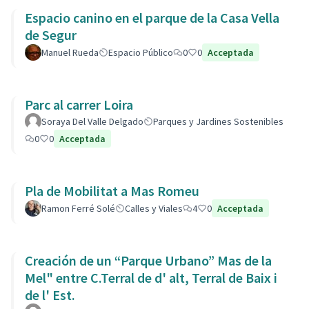
Espacio canino en el parque de la Casa Vella
de Segur
Manuel Rueda
Espacio Público
0
0
Acceptada
Parc al carrer Loira
Soraya Del Valle Delgado
Parques y Jardines Sostenibles
0
0
Acceptada
Pla de Mobilitat a Mas Romeu
Ramon Ferré Solé
Calles y Viales
4
0
Acceptada
Creación de un “Parque Urbano” Mas de la
Mel" entre C.Terral de d' alt, Terral de Baix i
de l' Est.