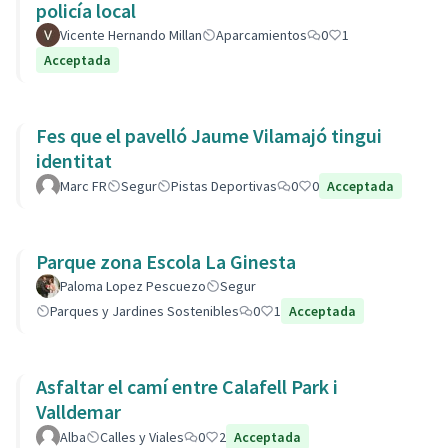
policía local
Vicente Hernando Millan
Aparcamientos
0
1
Acceptada
Fes que el pavelló Jaume Vilamajó tingui
identitat
Marc FR
Segur
Pistas Deportivas
0
0
Acceptada
Parque zona Escola La Ginesta
Paloma Lopez Pescuezo
Segur
Parques y Jardines Sostenibles
0
1
Acceptada
Asfaltar el camí entre Calafell Park i
Valldemar
Alba
Calles y Viales
0
2
Acceptada