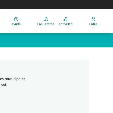
legir el idioma
Ayuda
Encuentros
Actividad
Entra
Leaflet
|
©
HERE maps
ina como puntos en el mapa. El elemento se puede utilizar con un 
nes municipales.
pal.