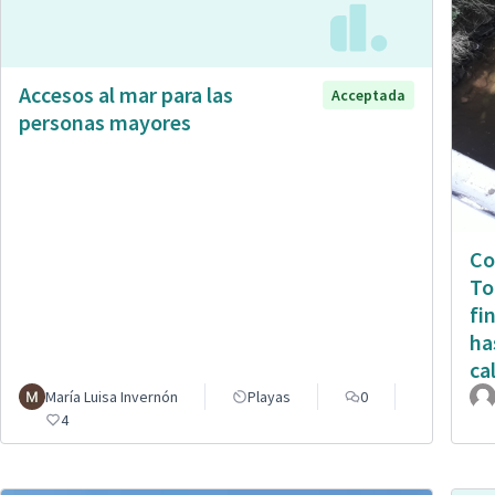
Accesos al mar para las
Acceptada
personas mayores
Co
To
fi
ha
ca
María Luisa Invernón
Playas
0
4