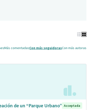
nes
Más comentadas
Con más seguidoras
Con más autoras
eación de un “Parque Urbano”
Acceptada