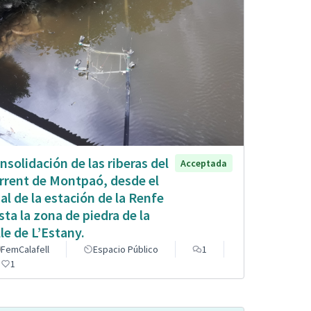
nsolidación de las riberas del
Acceptada
rrent de Montpaó, desde el
nal de la estación de la Renfe
sta la zona de piedra de la
lle de L’Estany.
FemCalafell
Espacio Público
1
1