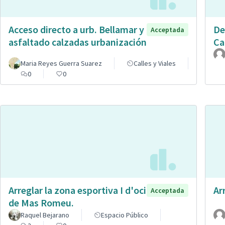
Acceso directo a urb. Bellamar y
De
Acceptada
asfaltado calzadas urbanización
Ca
Maria Reyes Guerra Suarez
Calles y Viales
0
0
Arreglar la zona esportiva I d'oci
Ar
Acceptada
de Mas Romeu.
Raquel Bejarano
Espacio Público