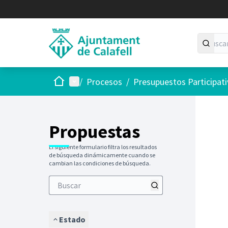
Inicio
Menú principal
/
Procesos
/
Presupuestos Participat
Saltar
El siguie
+
−
Propuestas
El siguiente formulario filtra los resultados
de búsqueda dinámicamente cuando se
cambian las condiciones de búsqueda.
Estado