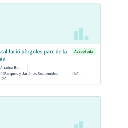
stal·lació pèrgoles parc de la
Acceptada
nia
Ariadna Bou
Parques y Jardines Sostenibles
0
0