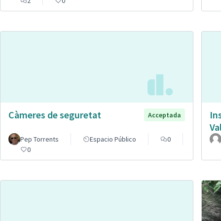
2
0
Càmeres de seguretat
In
Acceptada
Va
Pep Torrents
Espacio Público
0
0