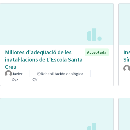
Millores d'adeqüació de les
In
Acceptada
inatal·lacions de L'Escola Santa
Sí
Creu
Javier
Rehabilitación ecológica
2
0