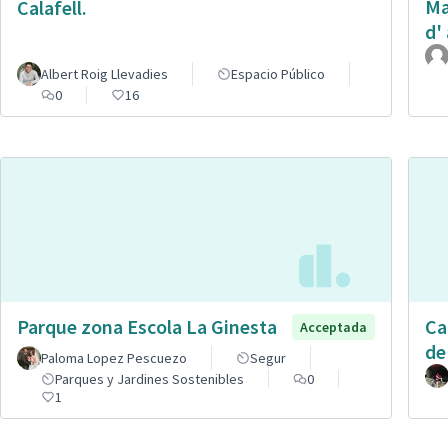
Ma
Calafell.
d' 
Albert Roig Llevadies
Espacio Público
0
16
Parque zona Escola La Ginesta
Ca
Acceptada
de
Paloma Lopez Pescuezo
Segur
Parques y Jardines Sostenibles
0
1