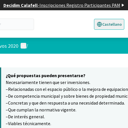
Decidim Calafell
-
Inscripciones Registro Participantes PAM
Castellano
Triar la llengua
E
Menú de usuario
ivos 2020
/
 el mapa
16
nte elemento es un mapa que presenta los componentes de esta pág
¿Qué propuestas pueden presentarse?
Necesariamente tienen que ser inversiones.
–Relacionadas con el espacio público o la mejora de equipacio
–De competencia municipal y sobre bienes de propiedad munici
–Concretas y que den respuesta a una necesidad determinada.
–Que cumplan la normativa vigente.
–De interés general.
–Viables técnicamente.