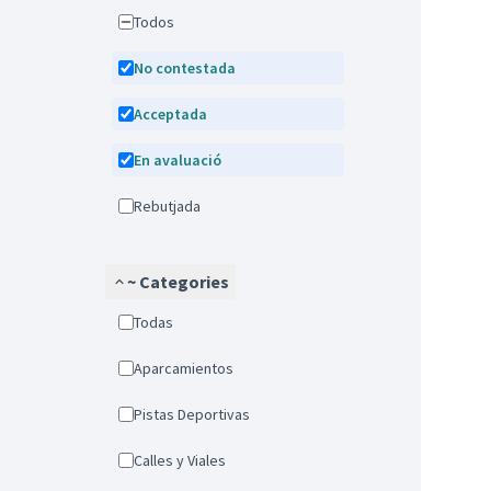
Todos
No contestada
Acceptada
En avaluació
Rebutjada
~ Categories
Todas
Aparcamientos
Pistas Deportivas
Calles y Viales