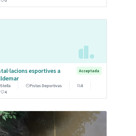
0
stal·lacions esportives a
Acceptada
lldemar
Stella
Pistas Deportivas
8
4