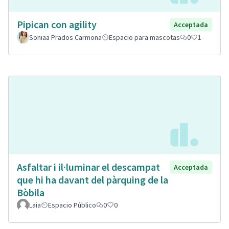
Pipican con agility
Acceptada
Soniaa Prados Carmona
Espacio para mascotas
0
1
Asfaltar i il·luminar el descampat
Acceptada
que hi ha davant del pàrquing de la
Bòbila
Laia
Espacio Público
0
0