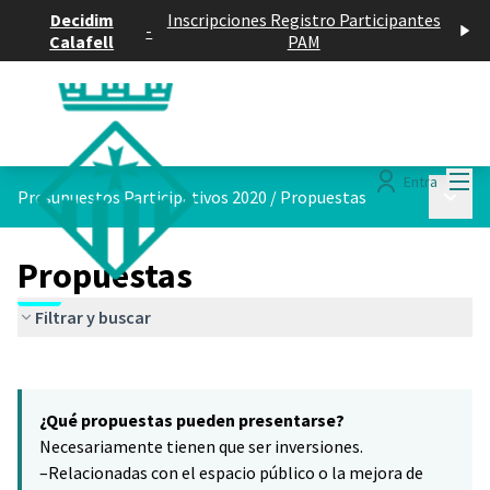
Decidim
Inscripciones Registro Participantes
-
Calafell
PAM
Menú
Entra
Menú p
Presupuestos Participativos 2020
/
Propuestas
Propuestas
Filtrar y buscar
Saltar el mapa
Leaflet
|
©
HERE maps
El siguiente elemento es un mapa que presenta los componentes 
+
¿Qué propuestas pueden presentarse?
−
Necesariamente tienen que ser inversiones.
–Relacionadas con el espacio público o la mejora de