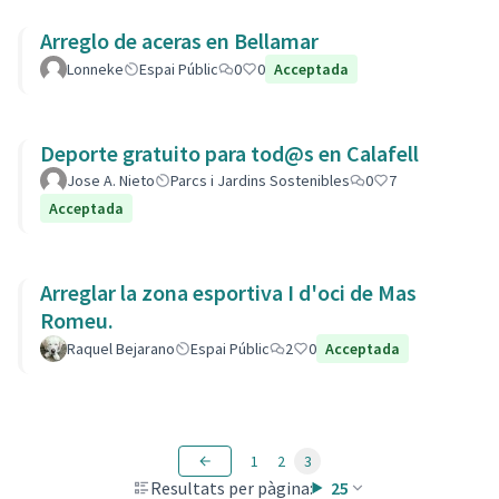
Arreglo de aceras en Bellamar
Lonneke
Espai Públic
0
0
Acceptada
Deporte gratuito para tod@s en Calafell
Jose A. Nieto
Parcs i Jardins Sostenibles
0
7
Acceptada
Arreglar la zona esportiva I d'oci de Mas
Romeu.
Raquel Bejarano
Espai Públic
2
0
Acceptada
1
2
3
Resultats per pàgina:
25