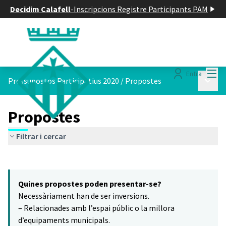
Decidim Calafell
-
Inscripcions Registre Participants PAM
Menú
Entra
Menú p
Pressupostos Participatius 2020
/
Propostes
Propostes
Filtrar i cercar
Saltar el mapa
Leaflet
|
©
HERE maps
El següent element és un mapa que presenta els components d'aq
+
Quines propostes poden presentar-se?
−
Necessàriament han de ser inversions.
– Relacionades amb l’espai públic o la millora
d’equipaments municipals.