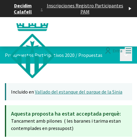
Decidim
Inscripciones Registro Participantes
-
Calafell
PAM
Menú
Entra
Menú p
Presupuestos Participativos 2020
/
Propuestas
Incluido en
Vallado del estanque del parque de la Sinia
Aquesta proposta ha estat acceptada perquè:
Tancament amb pilones ( les baranes i tarima estan
contemplades en pressupost)