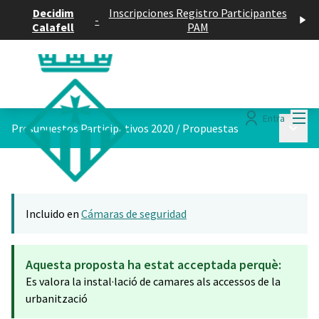
Decidim
Inscripciones Registro Participantes
-
Calafell
PAM
Menú
Entra
Menú p
Presupuestos Participativos 2020
/
Propuestas
Incluido en
Cámaras de seguridad
Aquesta proposta ha estat acceptada perquè:
Es valora la instal·lació de camares als accessos de la
urbanització