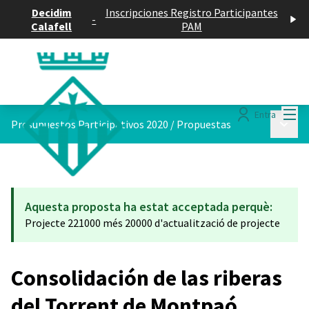
Decidim
Inscripciones Registro Participantes
-
Calafell
PAM
Menú
Entra
Menú p
Presupuestos Participativos 2020
/
Propuestas
Aquesta proposta ha estat acceptada perquè:
Projecte 221000 més 20000 d'actualització de projecte
Consolidación de las riberas
del Torrent de Montpaó,