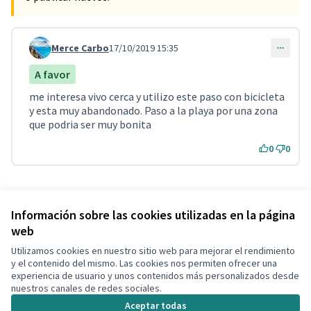
Merce Carbo
17/10/2019 15:35
Comentario 104
A favor
me interesa vivo cerca y utilizo este paso con bicicleta
y esta muy abandonado. Paso a la playa por una zona
que podria ser muy bonita
0
0
Referencia: CLF-PROP-2019-09-176
Verificar huella digital
Información sobre las cookies utilizadas en la página
web
Utilizamos cookies en nuestro sitio web para mejorar el rendimiento
Términos y condiciones de uso
y el contenido del mismo. Las cookies nos permiten ofrecer una
Configuración de cookies
experiencia de usuario y unos contenidos más personalizados desde
Decidim Calafell en X
Decidim Calafell en Facebook
Decidim Calafell en YouTube
Decidim Calafell en GitHub
nuestros canales de redes sociales.
(Enlace externo)
(Enlace externo)
(Enlace externo)
(Enlace externo)
Aceptar todas