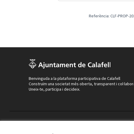
Referència: CLF-PROP-20
Benvinguda a la plataforma participativa de Calafell
Construïm una societat més oberta, transparent i col·labor
Uneix-te, participa i decideix.
Termes i condicions d'ús
Configuració de les galetes