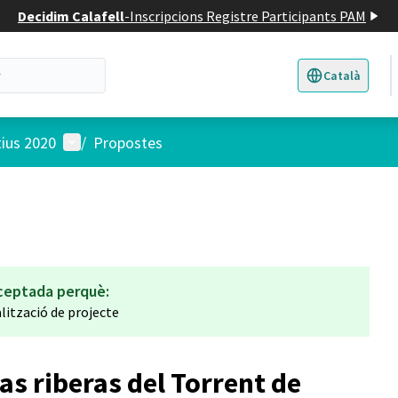
Decidim Calafell
-
Inscripcions Registre Participants PAM
Català
Triar la llengua
E
Menú d'usuari
tius 2020
/
Propostes
ceptada perquè:
lització de projecte
as riberas del Torrent de