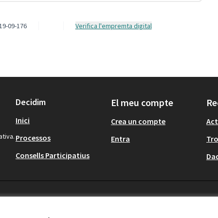
19-09-176
Verifica l'empremta digital
Decidim
El meu compte
Re
Inici
Crea un compte
Act
ativa.
Processos
Entra
Tr
Consells Participatius
Dad