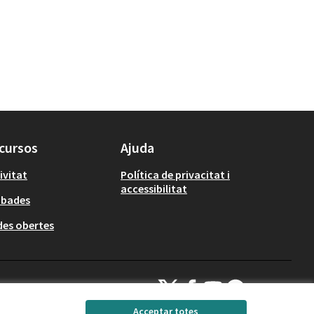
cursos
Ajuda
ivitat
Política de privacitat i
accessibilitat
obades
es obertes
Decidim Calafell a X
Decidim Calafell a Facebook
Decidim Calafell a YouTube
Decidim Calafell a Gi
(Enllaç extern)
(Enllaç extern)
(Enllaç extern)
(Enllaç extern)
Acceptar totes