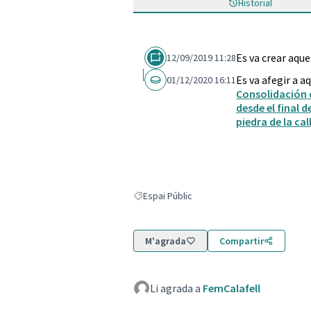
Historial
Es va crear aqu
12/09/2019 11:28
Es va afegir a a
01/12/2020 16:11
Consolidación d
desde el final d
piedra de la cal
Espai Públic
Resultats en filtrar per: Espai Públic
M'agrada
Compartir
Li agrada a
FemCalafell