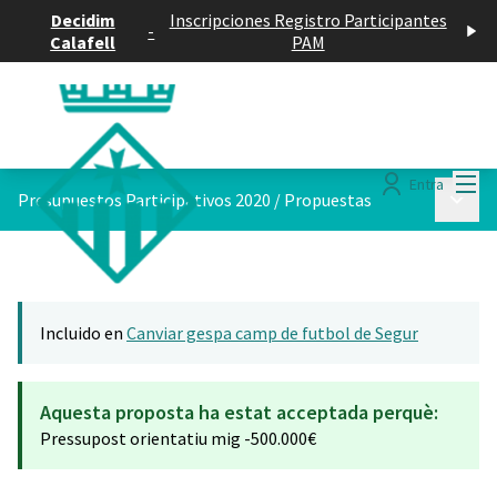
Decidim
Inscripciones Registro Participantes
-
Calafell
PAM
Menú
Entra
Menú p
Presupuestos Participativos 2020
/
Propuestas
Incluido en
Canviar gespa camp de futbol de Segur
Aquesta proposta ha estat acceptada perquè:
Pressupost orientatiu mig -500.000€