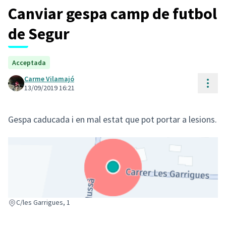
Canviar gespa camp de futbol
de Segur
Acceptada
Carme Vilamajó
Cont
13/09/2019 16:21
Gespa caducada i en mal estat que pot portar a lesions.
(Enlace externo)
C/les Garrigues, 1