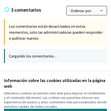
3 comentarios
Los comentarios están desactivados en estos
momentos, solo las administradoras pueden responder
o publicar nuevos.
Cargando los comentarios ...
Referencia: CLF-PROP-2019-09-110
Verificar huella digital
Información sobre las cookies utilizadas en la página
web
Utilizamos cookies en nuestro sitio web para mejorar el rendimiento
Términos y condiciones de uso
y el contenido del mismo. Las cookies nos permiten ofrecer una
Configuración de cookies
experiencia de usuario y unos contenidos más personalizados desde
Decidim Calafell en X
Decidim Calafell en Facebook
Decidim Calafell en YouTube
Decidim Calafell en GitHub
nuestros canales de redes sociales.
(Enlace externo)
(Enlace externo)
(Enlace externo)
(Enlace externo)