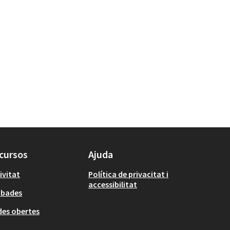
cursos
Ajuda
ivitat
Política de privacitat i
accessibilitat
obades
es obertes