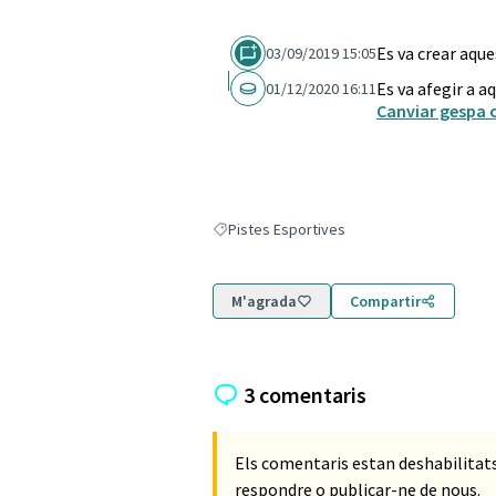
Es va crear aqu
03/09/2019 15:05
Es va afegir a a
01/12/2020 16:11
Canviar gespa 
Pistes Esportives
Resultats en filtrar per: Pistes Esportives
M'agrada
Compartir
3 comentaris
Els comentaris estan deshabilita
respondre o publicar-ne de nous.