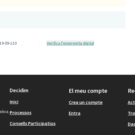
19-09-110
Verifica l'empremta digital
Decidim
El meu compte
Re
Inici
Crea un compte
Act
ativa.
Processos
Entra
Tr
Consells Participatius
Dad