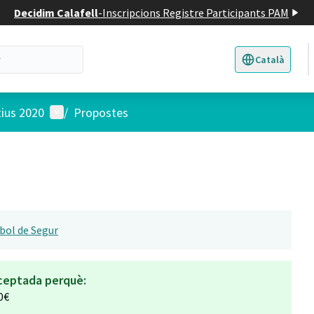
Decidim Calafell
-
Inscripcions Registre Participants PAM
Català
Triar la llengua
E
Menú d'usuari
tius 2020
/
Propostes
bol de Segur
ceptada perquè:
0€