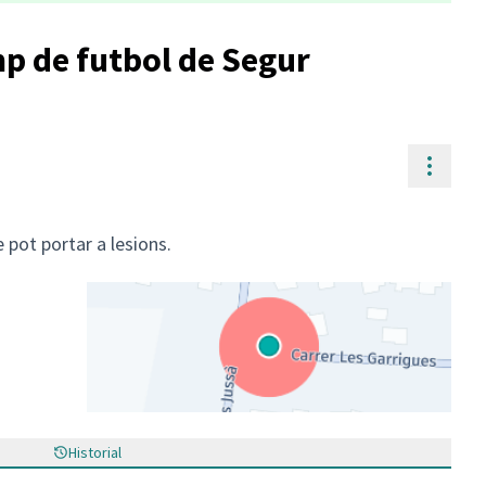
p de futbol de Segur
Contr
pot portar a lesions.
(Enllaç extern)
Historial