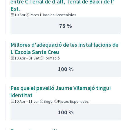
entre C.Terral de d'alt, Terral de Baix i de l'
Est.
10 Abr
Parcs i Jardins Sostenibles
75 %
Millores d'adeqüació de les instal·lacions de
L'Escola Santa Creu
10 Abr - 01 Set
Formació
100 %
Fes que el pavelló Jaume Vilamajó tingui
identitat
10 Abr - 11 Jun
Segur
Pistes Esportives
100 %