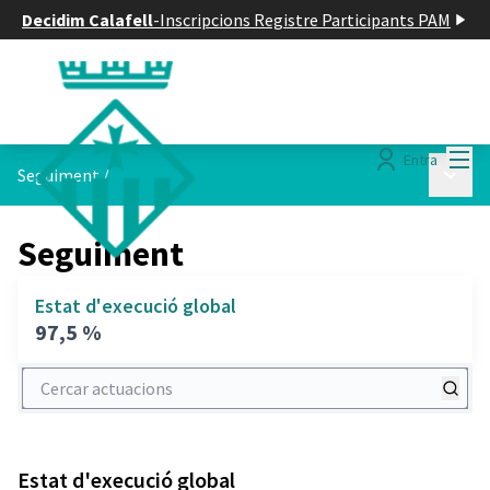
Decidim Calafell
-
Inscripcions Registre Participants PAM
Menú
Entra
Menú p
Seguiment
/
Seguiment
Estat d'execució global
97,5 %
Cercar actuacions
Estat d'execució global