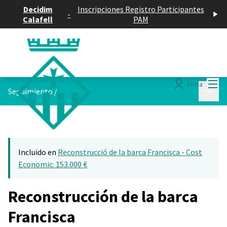
Decidim
Inscripciones Registro Participantes
-
Calafell
PAM
Menú
Entra
Menú p
Seguimiento
/
Incluido en
Reconstrucció de la barca Francisca - Cost
Economic: 153.000 €
Reconstrucción de la barca
Francisca