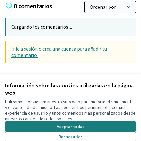
0 comentarios
Cargando los comentarios ...
Inicia sesión o crea una cuenta para añadir tu
comentario.
Referencia: CLF-RESU-2019-05-7
Versión 3
(de 3)
ver otras versiones
Información sobre las cookies utilizadas en la página
web
Utilizamos cookies en nuestro sitio web para mejorar el rendimiento
Términos y condiciones de uso
y el contenido del mismo. Las cookies nos permiten ofrecer una
Configuración de cookies
experiencia de usuario y unos contenidos más personalizados desde
Decidim Calafell en X
Decidim Calafell en Facebook
Decidim Calafell en YouTube
Decidim Calafell en GitHub
nuestros canales de redes sociales.
(Enlace externo)
(Enlace externo)
(Enlace externo)
(Enlace externo)
Aceptar todas
Rechazarlas