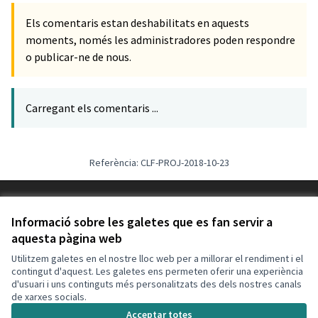
Els comentaris estan deshabilitats en aquests
moments, només les administradores poden respondre
o publicar-ne de nous.
Carregant els comentaris ...
Referència: CLF-PROJ-2018-10-23
Termes i condicions d'ús
Configuració de les galetes
Informació sobre les galetes que es fan servir a
Decidim Calafell a X
Decidim Calafell a Facebook
Decidim Calafell a YouTube
Decidim Calafell a GitHub
aquesta pàgina web
(Enllaç extern)
(Enllaç extern)
(Enllaç extern)
(Enllaç extern)
Utilitzem galetes en el nostre lloc web per a millorar el rendiment i el
contingut d'aquest. Les galetes ens permeten oferir una experiència
d'usuari i uns continguts més personalitzats des dels nostres canals
Amb llicènc
(Enllaç exte
de xarxes socials.
(Enllaç extern)
Web creada amb
programari lliure
.
Acceptar totes