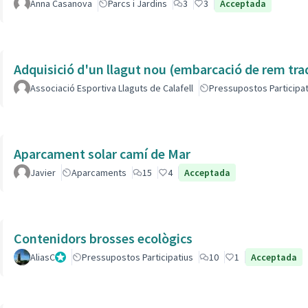
Anna Casanova
Parcs i Jardins
3
3
Acceptada
Adquisició d'un llagut nou (embarcació de rem tra
Associació Esportiva Llaguts de Calafell
Pressupostos Participat
Aparcament solar camí de Mar
Javier
Aparcaments
15
4
Acceptada
Contenidors brosses ecològics
AliasC
Gestor
Pressupostos Participatius
10
1
Acceptada