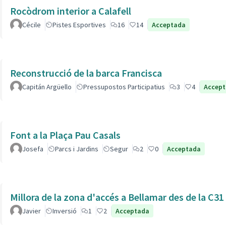
Rocòdrom interior a Calafell
Cécile
Pistes Esportives
16
14
Acceptada
Reconstrucció de la barca Francisca
Capitán Argüello
Pressupostos Participatius
3
4
Accep
Font a la Plaça Pau Casals
Josefa
Parcs i Jardins
Segur
2
0
Acceptada
Millora de la zona d'accés a Bellamar des de la C31
Javier
Inversió
1
2
Acceptada