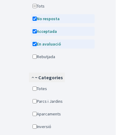
Tots
No resposta
Acceptada
En avaluació
Rebutjada
~ Categories
Totes
Parcs i Jardins
Aparcaments
Inversió