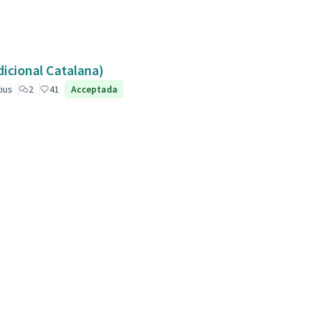
dicional Catalana)
ius
2
41
Acceptada