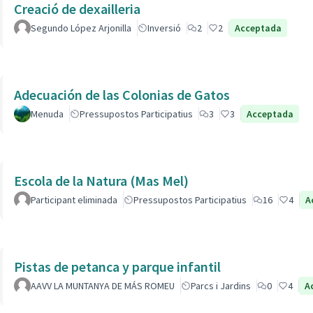
Creació de dexailleria
Segundo López Arjonilla
Inversió
2
2
Acceptada
Adecuación de las Colonias de Gatos
Menuda
Pressupostos Participatius
3
3
Acceptada
Escola de la Natura (Mas Mel)
Participant eliminada
Pressupostos Participatius
16
4
A
Pistas de petanca y parque infantil
AAVV LA MUNTANYA DE MÁS ROMEU
Parcs i Jardins
0
4
A