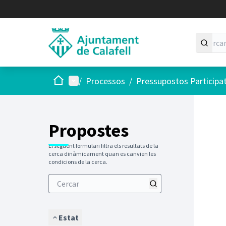
Inici
Menú principal
/
Processos
/
Pressupostos Participa
Saltar
El següen
+
−
Propostes
El següent formulari filtra els resultats de la
cerca dinàmicament quan es canvien les
condicions de la cerca.
Estat