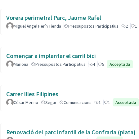
Vorera perimetral Parc, Jaume Rafel
Miguel Ángel Perín Tienda
Pressupostos Participatius
2
1
Començar a implantar el carril bici
Mariona
Pressupostos Participatius
4
5
Acceptada
Carrer Illes Filipines
César Merino
Segur
Comunicacions
1
1
Acceptada
Renovació del parc infantil de la Confraria (plata)