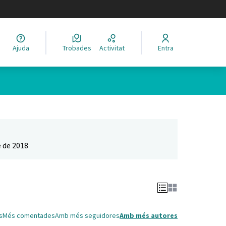
legir el idioma
Ajuda
Trobades
Activitat
Entra
Leaflet
|
©
HERE maps
 com a punts al mapa. L'element es pot fer servir amb un lector 
 de 2018
s
Més comentades
Amb més seguidores
Amb més autores