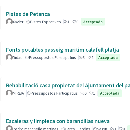
Pistas de Petanca
Xavier
Pistes Esportives
1
0
Acceptada
Fonts potables passeig maritim calafell platja
Didac
Pressupostos Participatius
3
2
Acceptada
Rehabilitació casa propietat del Ajuntament del p
MIREIA
Pressupostos Participatius
6
1
Acceptada
Escaleras y limpieza con barandillas nueva
Pedro mancheño martinez
Parcs i Jardins
Segur
3
0