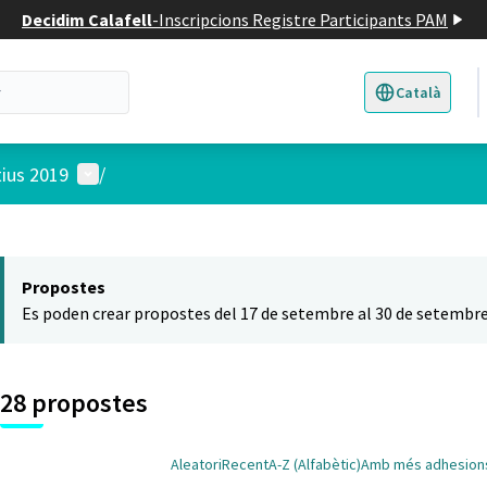
Decidim Calafell
-
Inscripcions Registre Participants PAM
Català
Triar la llengua
E
Menú d'usuari
tius 2019
/
 el mapa
t element és un mapa que presenta els components d'aquesta pàgina
Propostes
Es poden crear propostes del 17 de setembre al 30 de setembre
28 propostes
Aleatori
Recent
A-Z (Alfabètic)
Amb més adhesion