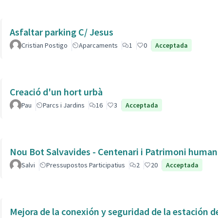
Asfaltar parking C/ Jesus
Cristian Postigo
Aparcaments
1
0
Acceptada
Creació d'un hort urbà
Pau
Parcs i Jardins
16
3
Acceptada
Nou Bot Salvavides - Centenari i Patrimoni human
Salvi
Pressupostos Participatius
2
20
Acceptada