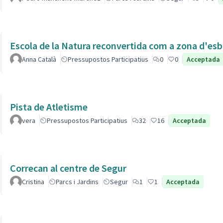
Escola de la Natura reconvertida com a zona d'esb
Anna Català
Pressupostos Participatius
0
0
Acceptada
Pista de Atletisme
vera
Pressupostos Participatius
32
16
Acceptada
Correcan al centre de Segur
Cristina
Parcs i Jardins
Segur
1
1
Acceptada