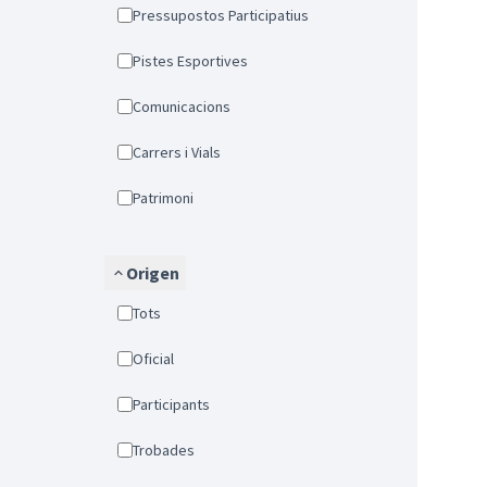
Pressupostos Participatius
Pistes Esportives
Comunicacions
Carrers i Vials
Patrimoni
Origen
Tots
Oficial
Participants
Trobades