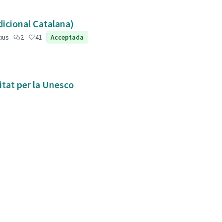
dicional Catalana)
ius
2
41
Acceptada
itat per la Unesco