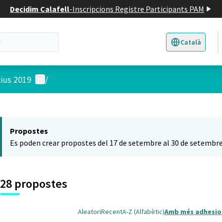
Decidim Calafell
-
Inscripcions Registre Participants PAM
Català
Triar la llengua
E
Menú d'usuari
tius 2019
/
 el mapa
t element és un mapa que presenta els components d'aquesta pàgina
Propostes
Es poden crear propostes del 17 de setembre al 30 de setembre
28 propostes
Aleatori
Recent
A-Z (Alfabètic)
Amb més adhesio