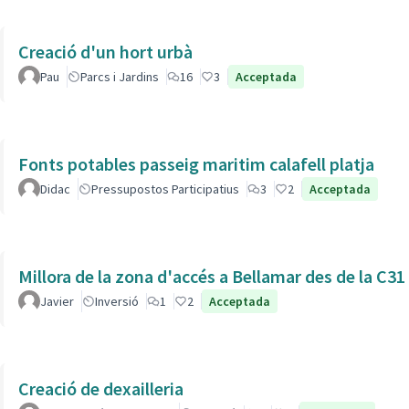
Creació d'un hort urbà
Pau
Parcs i Jardins
16
3
Acceptada
Fonts potables passeig maritim calafell platja
Didac
Pressupostos Participatius
3
2
Acceptada
Millora de la zona d'accés a Bellamar des de la C31
Javier
Inversió
1
2
Acceptada
Creació de dexailleria