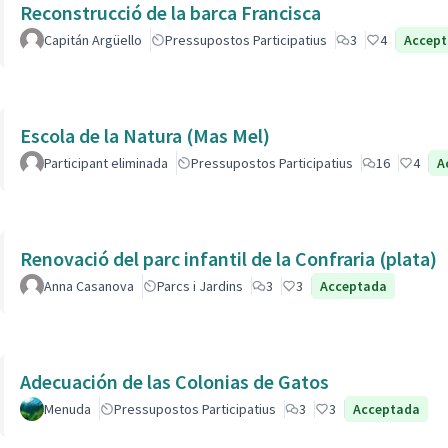
Reconstrucció de la barca Francisca
Capitán Argüello
Pressupostos Participatius
3
4
Accep
Escola de la Natura (Mas Mel)
Participant eliminada
Pressupostos Participatius
16
4
A
Renovació del parc infantil de la Confraria (plata)
Anna Casanova
Parcs i Jardins
3
3
Acceptada
Adecuación de las Colonias de Gatos
Menuda
Pressupostos Participatius
3
3
Acceptada