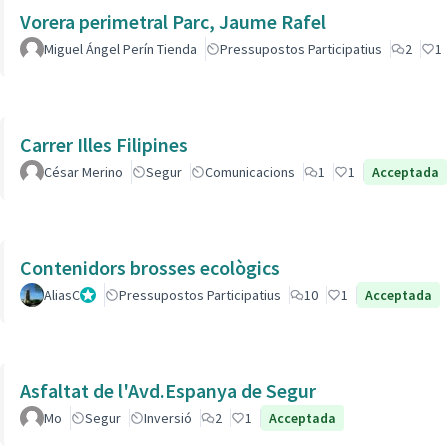
Vorera perimetral Parc, Jaume Rafel
Miguel Ángel Perín Tienda
Pressupostos Participatius
2
1
Carrer Illes Filipines
César Merino
Segur
Comunicacions
1
1
Acceptada
Contenidors brosses ecològics
AliasC
Gestor
Pressupostos Participatius
10
1
Acceptada
Asfaltat de l'Avd.Espanya de Segur
Mo
Segur
Inversió
2
1
Acceptada