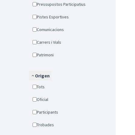
Pressupostos Participatius
Pistes Esportives
Comunicacions
Carrers i Vials
Patrimoni
Origen
Tots
Oficial
Participants
Trobades