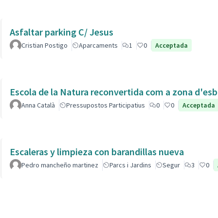
Asfaltar parking C/ Jesus
Cristian Postigo
Aparcaments
1
0
Acceptada
Escola de la Natura reconvertida com a zona d'esb
Anna Català
Pressupostos Participatius
0
0
Acceptada
Escaleras y limpieza con barandillas nueva
Pedro mancheño martinez
Parcs i Jardins
Segur
3
0