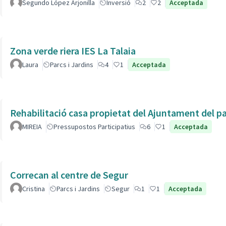
Segundo López Arjonilla
Inversió
2
2
Acceptada
Zona verde riera IES La Talaia
Laura
Parcs i Jardins
4
1
Acceptada
Rehabilitació casa propietat del Ajuntament del p
MIREIA
Pressupostos Participatius
6
1
Acceptada
Correcan al centre de Segur
Cristina
Parcs i Jardins
Segur
1
1
Acceptada