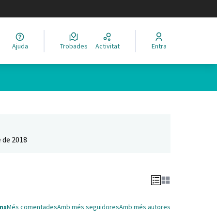
legir el idioma
Ajuda
Trobades
Activitat
Entra
Leaflet
|
©
HERE maps
 com a punts al mapa. L'element es pot fer servir amb un lector 
 de 2018
ns
Més comentades
Amb més seguidores
Amb més autores