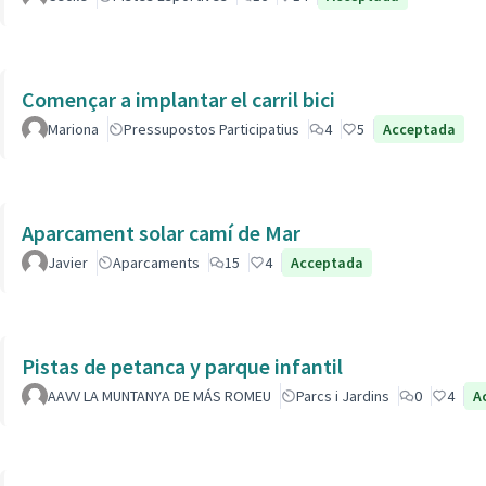
Començar a implantar el carril bici
Mariona
Pressupostos Participatius
4
5
Acceptada
Aparcament solar camí de Mar
Javier
Aparcaments
15
4
Acceptada
Pistas de petanca y parque infantil
AAVV LA MUNTANYA DE MÁS ROMEU
Parcs i Jardins
0
4
A