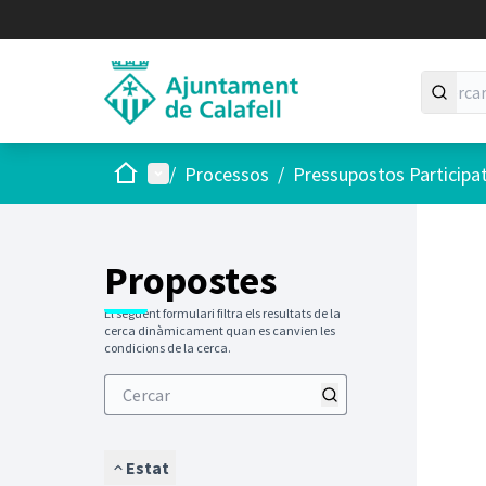
Inici
Menú principal
/
Processos
/
Pressupostos Participa
Saltar
El següen
+
−
Propostes
El següent formulari filtra els resultats de la
cerca dinàmicament quan es canvien les
condicions de la cerca.
Estat