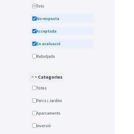
Tots
No resposta
Acceptada
En avaluació
Rebutjada
~ Categories
Totes
Parcs i Jardins
Aparcaments
Inversió