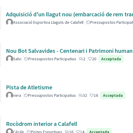
Adquisició d'un llagut nou (embarcació de rem tra
Associació Esportiva Llaguts de Calafell
Pressupostos Participat
Nou Bot Salvavides - Centenari i Patrimoni human
Salvi
Pressupostos Participatius
2
20
Acceptada
Pista de Atletisme
vera
Pressupostos Participatius
32
16
Acceptada
Rocòdrom interior a Calafell
Cécile
Pistes Esportives
16
14
Acceptada