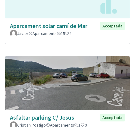
Aparcament solar camí de Mar
Acceptada
Javier
Aparcaments
15
4
Asfaltar parking C/ Jesus
Acceptada
Cristian Postigo
Aparcaments
1
0