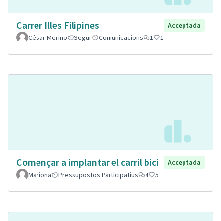
Carrer Illes Filipines
Acceptada
César Merino
Segur
Comunicacions
1
1
Començar a implantar el carril bici
Acceptada
Mariona
Pressupostos Participatius
4
5