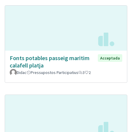
Fonts potables passeig maritim
Acceptada
calafell platja
Didac
Pressupostos Participatius
3
2