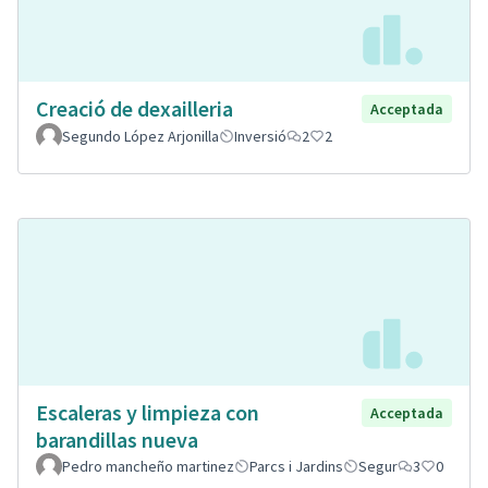
Creació de dexailleria
Acceptada
Segundo López Arjonilla
Inversió
2
2
Escaleras y limpieza con
Acceptada
barandillas nueva
Pedro mancheño martinez
Parcs i Jardins
Segur
3
0