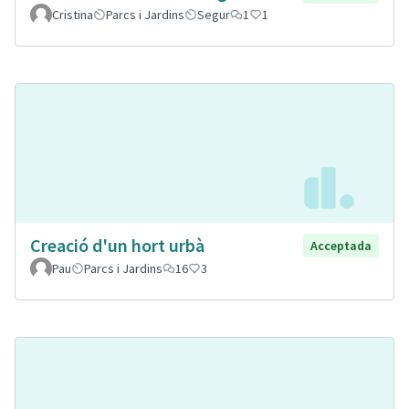
Cristina
Parcs i Jardins
Segur
1
1
Creació d'un hort urbà
Acceptada
Pau
Parcs i Jardins
16
3