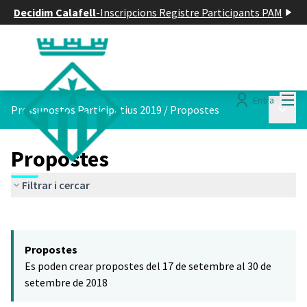
Decidim Calafell
-
Inscripcions Registre Participants PAM
Menú
Entra
Menú p
Pressupostos Participatius 2019
/
Propostes
Propostes
Filtrar i cercar
Saltar el mapa
Leaflet
|
©
HERE maps
El següent element és un mapa que presenta els components d'aq
+
Propostes
−
Es poden crear propostes del 17 de setembre al 30 de
setembre de 2018