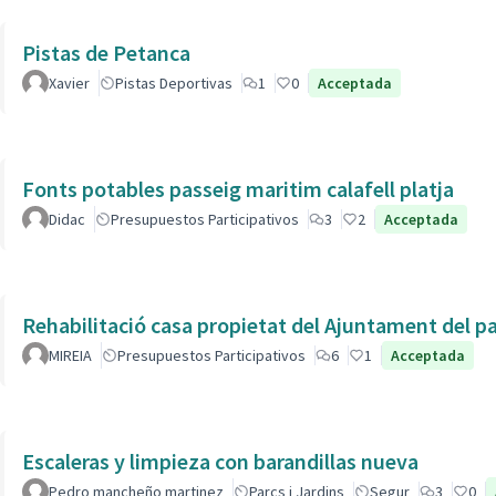
Pistas de Petanca
Xavier
Pistas Deportivas
1
0
Acceptada
Fonts potables passeig maritim calafell platja
Didac
Presupuestos Participativos
3
2
Acceptada
Rehabilitació casa propietat del Ajuntament del p
MIREIA
Presupuestos Participativos
6
1
Acceptada
Escaleras y limpieza con barandillas nueva
Pedro mancheño martinez
Parcs i Jardins
Segur
3
0