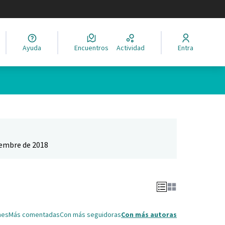
legir el idioma
Ayuda
Encuentros
Actividad
Entra
Leaflet
|
©
HERE maps
ina como puntos en el mapa. El elemento se puede utilizar con un 
iembre de 2018
nes
Más comentadas
Con más seguidoras
Con más autoras