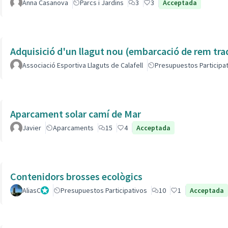
Anna Casanova
Parcs i Jardins
3
3
Acceptada
Adquisició d'un llagut nou (embarcació de rem tra
Associació Esportiva Llaguts de Calafell
Presupuestos Participa
Aparcament solar camí de Mar
Javier
Aparcaments
15
4
Acceptada
Contenidors brosses ecològics
AliasC
Gestor
Presupuestos Participativos
10
1
Acceptada