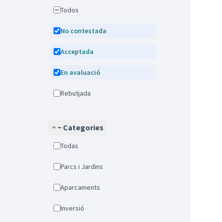
Todos
No contestada
Acceptada
En avaluació
Rebutjada
~ Categories
Todas
Parcs i Jardins
Aparcaments
Inversió