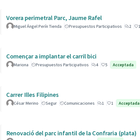
Vorera perimetral Parc, Jaume Rafel
Miguel Ángel Perín Tienda
Presupuestos Participativos
2
Començar a implantar el carril bici
Mariona
Presupuestos Participativos
4
5
Acceptada
Carrer Illes Filipines
César Merino
Segur
Comunicaciones
1
1
Acceptada
Renovació del parc infantil de la Confraria (plata)