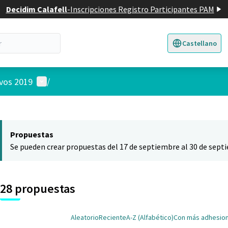
Decidim Calafell
-
Inscripciones Registro Participantes PAM
Castellano
Triar la llengua
E
Menú de usuario
ivos 2019
/
 el mapa
nte elemento es un mapa que presenta los componentes de esta pág
Propuestas
Se pueden crear propuestas del 17 de septiembre al 30 de sept
28 propuestas
Aleatorio
Reciente
A-Z (Alfabético)
Con más adhesio