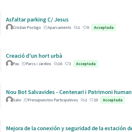
Asfaltar parking C/ Jesus
Cristian Postigo
Aparcaments
1
0
Acceptada
Creació d'un hort urbà
Pau
Parcs i Jardins
16
3
Acceptada
Nou Bot Salvavides - Centenari i Patrimoni human
Salvi
Presupuestos Participativos
2
20
Acceptada