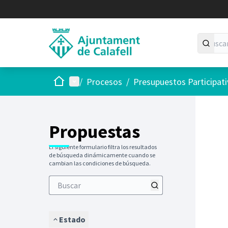
Inicio
Menú principal
/
Procesos
/
Presupuestos Participat
Saltar
El siguie
+
−
Propuestas
El siguiente formulario filtra los resultados
de búsqueda dinámicamente cuando se
cambian las condiciones de búsqueda.
Estado