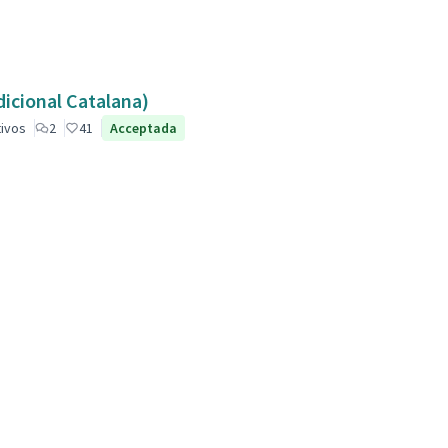
dicional Catalana)
tivos
2
41
Acceptada