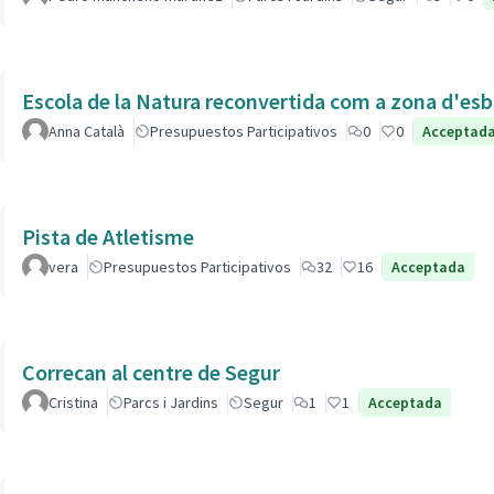
Escola de la Natura reconvertida com a zona d'esb
Anna Català
Presupuestos Participativos
0
0
Acceptad
Pista de Atletisme
vera
Presupuestos Participativos
32
16
Acceptada
Correcan al centre de Segur
Cristina
Parcs i Jardins
Segur
1
1
Acceptada