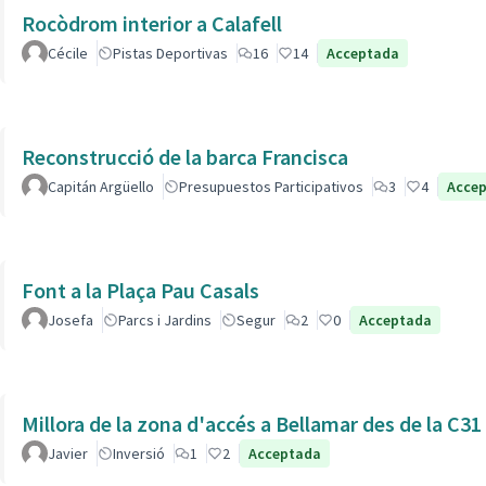
Rocòdrom interior a Calafell
Cécile
Pistas Deportivas
16
14
Acceptada
Reconstrucció de la barca Francisca
Capitán Argüello
Presupuestos Participativos
3
4
Acce
Font a la Plaça Pau Casals
Josefa
Parcs i Jardins
Segur
2
0
Acceptada
Millora de la zona d'accés a Bellamar des de la C31
Javier
Inversió
1
2
Acceptada