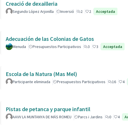
Creació de dexailleria
Segundo López Arjonilla
Inversió
2
2
Acceptada
Adecuación de las Colonias de Gatos
Menuda
Presupuestos Participativos
3
3
Acceptada
Escola de la Natura (Mas Mel)
Participante eliminada
Presupuestos Participativos
16
4
Pistas de petanca y parque infantil
AAVV LA MUNTANYA DE MÁS ROMEU
Parcs i Jardins
0
4
A