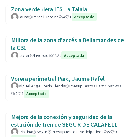
Zona verde riera IES La Talaia
Laura
Parcs i Jardins
4
1
Acceptada
Millora de la zona d'accés a Bellamar des de
la C31
Javier
Inversió
1
2
Acceptada
Vorera perimetral Parc, Jaume Rafel
Miguel Ángel Perín Tienda
Presupuestos Participativos
2
1
Acceptada
Mejora de la conexión y seguridad de la
estación de tren de SEGUR DE CALAFELL
Cristina
Segur
Presupuestos Participativos
5
0