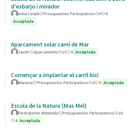
d'esbarjo i mirador
Anna Català
Presupuestos Participativos
0
0
Acceptada
Aparcament solar camí de Mar
Javier
Aparcaments
15
4
Acceptada
Començar a implantar el carril bici
Mariona
Presupuestos Participativos
4
5
Acceptada
Escola de la Natura (Mas Mel)
Participante eliminada
Presupuestos Participativos
16
4
Acceptada