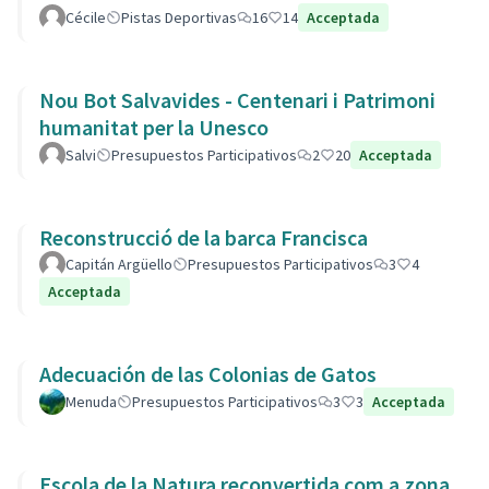
Cécile
Pistas Deportivas
16
14
Acceptada
Nou Bot Salvavides - Centenari i Patrimoni
humanitat per la Unesco
Salvi
Presupuestos Participativos
2
20
Acceptada
Reconstrucció de la barca Francisca
Capitán Argüello
Presupuestos Participativos
3
4
Acceptada
Adecuación de las Colonias de Gatos
Menuda
Presupuestos Participativos
3
3
Acceptada
Escola de la Natura reconvertida com a zona