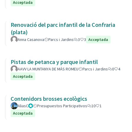
Acceptada
Renovació del parc infantil de la Confraria
(plata)
Anna Casanova
Parcs i Jardins
3
3
Acceptada
Pistas de petanca y parque infantil
AAVV LA MUNTANYA DE MÁS ROMEU
Parcs i Jardins
0
4
Acceptada
Contenidors brosses ecològics
AliasC
Gestor
Presupuestos Participativos
10
1
Acceptada