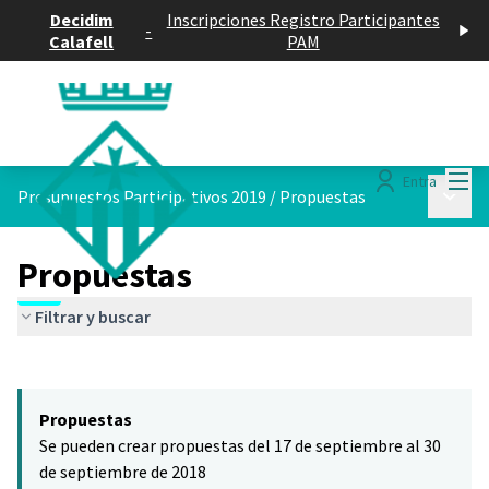
Decidim
Inscripciones Registro Participantes
-
Calafell
PAM
Menú
Entra
Menú p
Presupuestos Participativos 2019
/
Propuestas
Propuestas
Filtrar y buscar
Saltar el mapa
Leaflet
|
©
HERE maps
El siguiente elemento es un mapa que presenta los componentes 
+
Propuestas
−
Se pueden crear propuestas del 17 de septiembre al 30
de septiembre de 2018