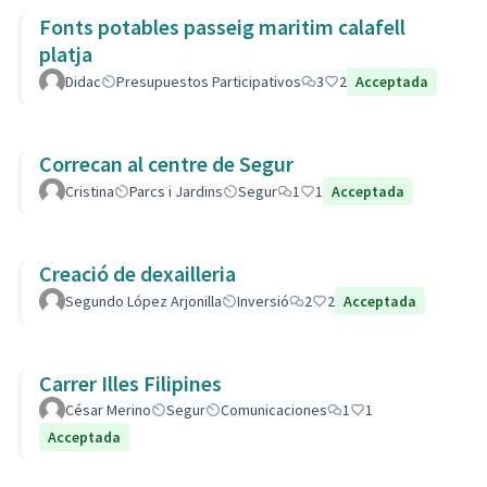
Fonts potables passeig maritim calafell
platja
Didac
Presupuestos Participativos
3
2
Acceptada
Correcan al centre de Segur
Cristina
Parcs i Jardins
Segur
1
1
Acceptada
Creació de dexailleria
Segundo López Arjonilla
Inversió
2
2
Acceptada
Carrer Illes Filipines
César Merino
Segur
Comunicaciones
1
1
Acceptada