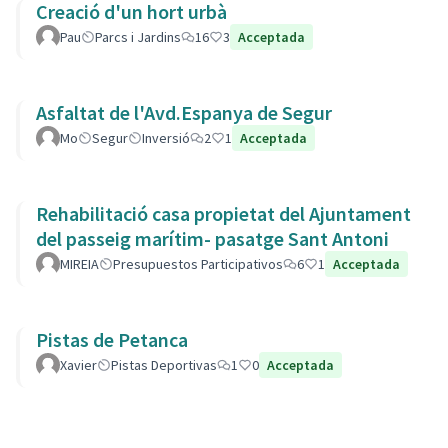
Creació d'un hort urbà
Pau
Parcs i Jardins
16
3
Acceptada
Asfaltat de l'Avd.Espanya de Segur
Mo
Segur
Inversió
2
1
Acceptada
Rehabilitació casa propietat del Ajuntament
del passeig marítim- pasatge Sant Antoni
MIREIA
Presupuestos Participativos
6
1
Acceptada
Pistas de Petanca
Xavier
Pistas Deportivas
1
0
Acceptada